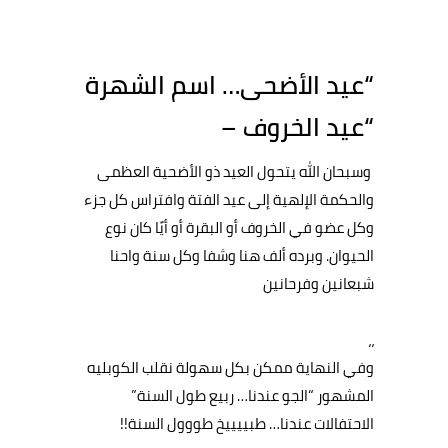
“عيد الأضحى… اسم الشهرة
“عيد الخروف –
وسبحان الله يتحول العيد ذو الأضحية العظمى
والحكمة الإلهية إلى عيد الفتة وافتراس كل جزء
وكل عضو في الخروف أو البقرة أو أيًا كان نوع
الحيوان. وبرده ألف هنا وشفا وكل سنة واحنا
شبعانين وفرحانين
،،
وفي النهاية ممكن بكل سهولة نقلب الكوبليه
المشهور “الجو عندنا… ربيع طول السنة”
الاحتفالات عندنا… طبييييخ طووول السنة!!