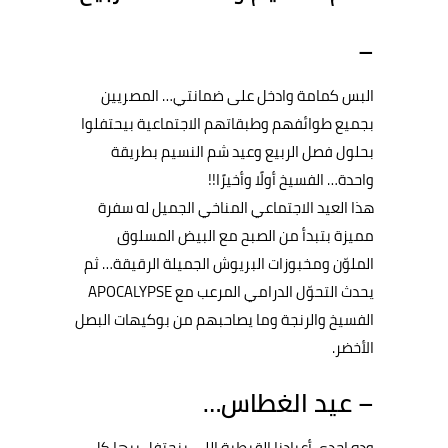
–
البس كمامة وادخل على ضمانتي… المصريين
بجميع طوائفهم وطبقاتهم الاجتماعية بيحتفلوا
بحلول فصل الربيع وعيد شم النسيم بطريقة
واحدة… الفسيخ أولًا وأخيرًا!!
هذا العيد الاجتماعي المناخي الجميل له سفرة
مميزة بتبدأ من الصبح مع البيض المسلوق
الملوّن ومخبوزات البريوش الجميلة الرقيقة… ثم
يحدث التحوّل الدرامي المرعب مع APOCALYPSE
الفسيخ والرنجة وما يصاحبهم من بوكيهات البصل
الأخضر.
– عيد الغطاس…
وده إحدى أعيادنا القبطية اللي بنحتفل بيها كل