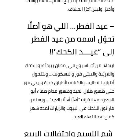
عندك الكنافة، القطايف، بلح الشام… السمبوسك.
وأخيرًا وليس آخرًا الخَشاف.
– عيد الفطر… اللي هو أصلًا
تحوّل اسمه من عيد الفطر
إلى “عيــــد الكحك”!!
ابتداءًا من آخر اسبوع في رمضان بيبدأ غزو الكحك
والغريّبة والبيتي فور والبسكويت… وبتتحول
أطباق القطايف والكنافة لأطباق كحك وبيتي فور
حتى ظهور هلال العيد وظهور مدام صفاء أبو
السعود معلنة إنه “أهلًا أهلًا بالعيد”… ويستمر
ماراثون الكحك في البيوت والزيارات لمدة شهر
كمان بعد انتهاء العيد.
شم النسيم واحتفالات الربيع