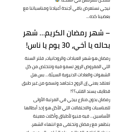
نيجي نستعرض باقي أجندة أعيادنا ومناسباتنا مع
بعضينا كده…
– شهر رمضان الكريم… شهر
بحاله يا أخي، 30 يوم يا ناس!
رمضان هو شهر العبادات والروحانيات، فلتر السنة
اللي المفروض الروح تسمو فيه وتتخلص من كل
الشهوات والعادات الدنيوية السيئة… بس هل
تعتقد يعني إن الروح حتجاهد وتسمو من غير طبق
قطايف يسند القلب؟؟!
رمضان بدون منازع بيجي في المرتبة الأولى
للمناسبات والاحتفالات اللي الأكل هو إحد أبطالها
الأساسين… فيه منيو لأطباق وأكلات معينة
بتظهر مع رمضان وتختفى مع انتهاء الشهر.