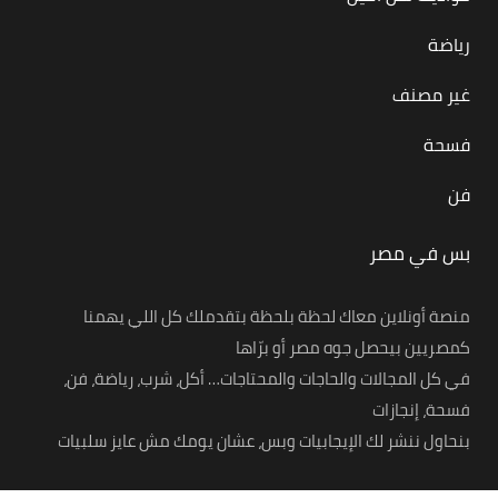
رياضة
غير مصنف
فسحة
فن
بس في مصر
منصة أونلاين معاك لحظة بلحظة بتقدملك كل اللي يهمنا
كمصريين بيحصل جوه مصر أو برّاها
في كل المجالات والحاجات والمحتاجات… أكل، شرب، رياضة، فن،
فسحة، إنجازات
بنحاول ننشر لك الإيجابيات وبس، عشان يومك مش عايز سلبيات