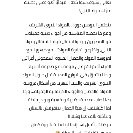
تعالى نشوف سوا كده… مبدأيًا أهو وعلى دخلتك
عليّا… مولد النبي!
بنحتفل اليومين دوول بالمولد النبوي الشريف
ومع ما تحمله المناسبة من أجواء دينية جميلة…
قرر المصريين يزوّدوا احتفال فوق الاحتفال بمولد
النبي، واخترعوا “حلاوة المولد”… مع ظهور لامع
لعروسة المولد والحصان الحلاوة، اسمحولي أعزائي
القراء أحكيلكم على موقف مع صديقة أجنبية
واحنا بنتجوّل في شوارع المدينة قبل حلول المولد
النبوي الشريف والبنت انبهرت من أشكال عروسة
المولد والحصان والأجواء الكرنفالية الجميلة… وإذا
بها تصاب بصدمة حضارية ونفسية وبوادر جلطة
لما اكتشتفت إن هذا الجمال بيتقرقش بالسنان
وبنأكله بألف هنا وشفا!!
مرضتش أقول لها إنها لو استنت شوية كمان
ممكن تتقرقش في السكة.