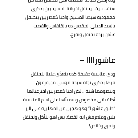
سنة… حيث بيحتفل اخواتنا المسيحيين بذكرى
معمودية سيدنا المسيح. واحنا كمصريين بنحتفل
بالعيد الديني المقدس ده بالقلقاس والقصب
عشان برده نحتفل ونفرح.
عاشوراااا –
ودي مناسبة خفيفة كده بتعدّي علينا بنحتفل
فيها بذكرى نجاة سيدنا موسى من فرعون
وبنصومها سُنة… لكن احنا كمصريين اخترعنالها
أكلة بقى مخصوص وسمينّاها على اسم المناسبة
“طبق عاشورا” وهو هجين من المهلبية على الرز
بلبن ومتعرفش ايه القصة. بس اهو بنأكل ونحتفل
ونفرح وخلاص!