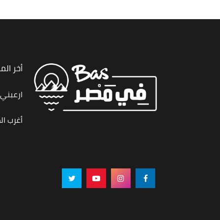
أخر الم
ارعبني,
أغرب ال