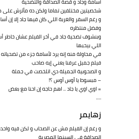
أسامة وجاد و قصة الصداقة والتضحية
شخصيتين مختلفين تماما ولكن ده مأثرش على 
و رغم السفر والغربة اللي كان فيها جاد إلا إن أ
وفضل منتظره
وبنشوف تضحية جاد في أخر الفيلم عشان خاطر أسا
اللي بيحبها
في محاولة منه إنه يرد لأسامة جزء من تضحيات
فيلم جميل عرفنا يعني إيه صاحب
و الصحوبية الجميلة دي اتلخصت في جملة
– مبسوط يا أوس أوس ؟!
= اوي اوي يا جاد .. اهم حاجه إن احنا مع بعض
….
زهايمر
و رغم إن الفيلم مش عن الصحاب و لكن فيه واحد
الصداقة في السينما المصرية