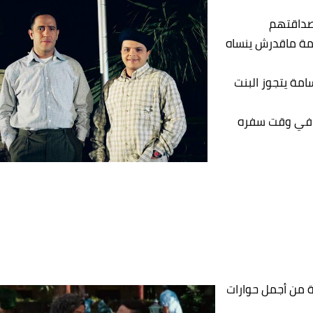
صداقتهم
سامة ماقدرش ينساه
مة يتجوز البنت
ه في وقت سفره
ة من أجمل حوارات