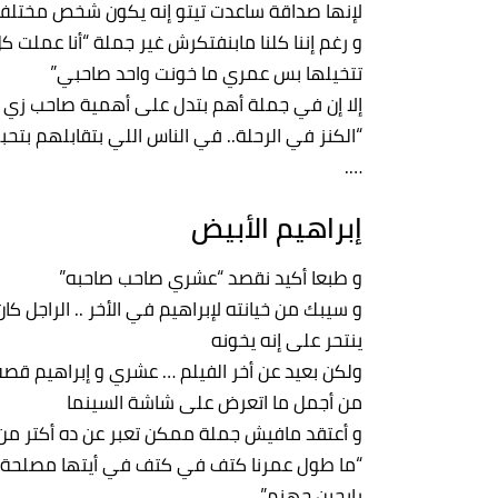
لإنها صداقة ساعدت تيتو إنه يكون شخص مخت
و رغم إننا كلنا مابنفتكرش غير جملة “أنا عملت 
تتخيلها بس عمري ما خونت واحد صاحبي”
إلا إن في جملة أهم بتدل على أهمية صاحب زي ف
“الكنز في الرحلة.. في الناس اللي بتقابلهم بتح
….
إبراهيم الأبيض
و طبعا أكيد نقصد “عشري صاحب صاحبه”
و سيبك من خيانته لإبراهيم في الأخر .. الراجل ك
ينتحر على إنه يخونه
ولكن بعيد عن أخر الفيلم … عشري و إبراهيم قص
من أجمل ما اتعرض على شاشة السينما
و أعتقد مافيش جملة ممكن تعبر عن ده أكتر من
“ما طول عمرنا كتف في كتف في أيتها مصلحة إ
رايحين جهنم”