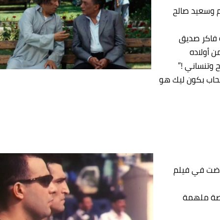
م وسعيد صالح
ه فاكر صديق
 أولاده
 وتنساني !”
 صحاب بكون ليك هو
رضت في فيلم
صة ملهمة