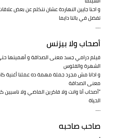
السينما
و احنا جايين النهاردة عشان نتكلم عن بعض علاق
تفضل في بالنا دايما
….
أصحاب ولا بيزنس
فيلم درامي جسد معنى الصداقة و أهميتها حت
الشهرة والفلوس
و ادانا مش مجرد جملة مهمة ده عملنا أغنية كام
معنى الصداقة
“أصحاب أنا وانت ولا فاكرين الماضي ولا ناسيين كل
الحياة
….
صاحب صاحبه