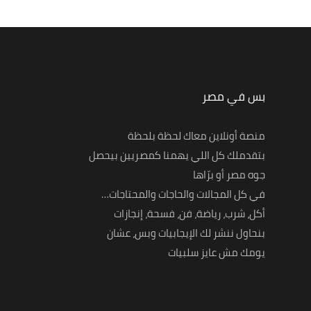
بس في مصر
منصة أونلاين معاك لحظة بلحظة
بتقدملك كل اللي يهمنا كمصريين بيحصل
جوه مصر أو برّاها
في كل المجالات والحاجات والمحتاجات…
أكل، شرب، رياضة، فن، فسحة، إنجازات
بنحاول ننشر لك الإيجابيات وبس، عشان
يومك مش عايز سلبيات