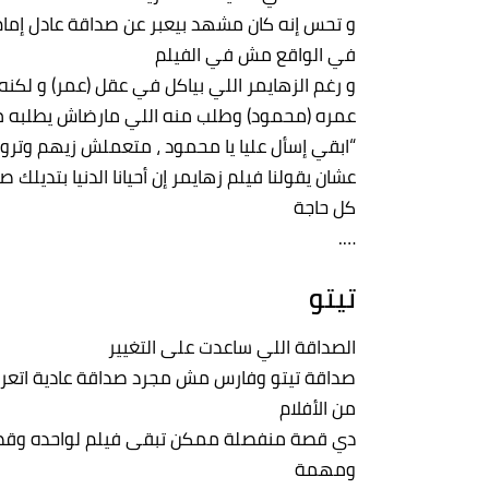
و تحس إنه كان مشهد بيعبر عن صداقة عادل إما
في الواقع مش في الفيلم
و رغم الزهايمر اللي بياكل في عقل (عمر) و لكن
عمره (محمود) وطلب منه اللي مارضاش يطلبه من
“ابقي إسأل عليا يا محمود ، متعملش زيهم وتروح
عشان يقولنا فيلم زهايمر إن أحيانا الدنيا بتديلك
كل حاجة
….
تيتو
الصداقة اللي ساعدت على التغيير
صداقة تيتو وفارس مش مجرد صداقة عادية اتع
من الأفلام
دي قصة منفصلة ممكن تبقى فيلم لواحده وق
ومهمة