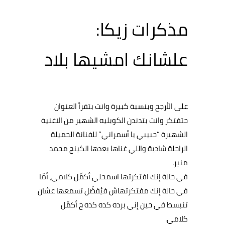
مذكرات زيكا:
علشانك امشيها بلاد
على
الأرجح
وبنسبة
كبيرة
وانت
بتقرأ
العنوان
حتفتكر
وانت
بتدندن
الكوبليه
الشهير
من
الاغنية
الشهيرة
“
حبيبي
يا
أسمراني
”
للفنانة
الجميلة
الراحلة
شادية
واللي
غناها
بعدها
الكينج
محمد
منير
.
في
حالة
إنك
افتكرتها
اسمحلي
أكمِّل
كلامي،
أمّا
في
حالة
إنك
مفتكرتهاش
فيُفضّل
تسمعها
عشان
تنبسط
في
حين
إني
برده
كده
كده
ح
أكمِّل
كلامي
.