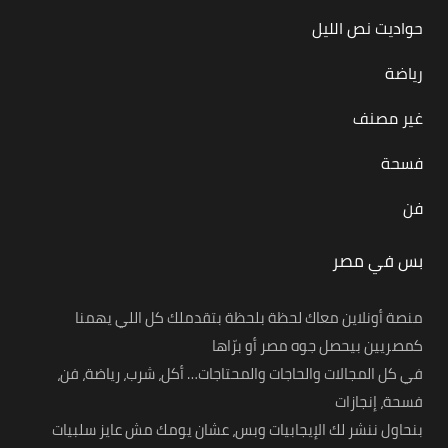
حواديت نص الليل
رياضة
غير مصنف
فسحة
فن
بس في مصر
منصة أونلاين معاك لحظة بلحظة بتقدملك كل اللي يهمنا
كمصريين بيحصل جوه مصر أو برّاها
في كل المجالات والحاجات والمحتاجات… أكل، شرب، رياضة، فن،
فسحة، إنجازات
بنحاول ننشر لك الإيجابيات وبس، عشان يومك مش عايز سلبيات