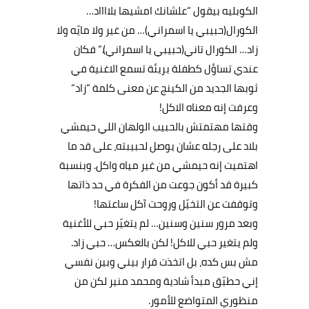
الكوبليه
بيقول
“
علشانك
امشيها
بلااااد
…
الكورال
(
حبيبي
يا
اسمراني
)…
من
غير
ولا
مايّه
ولا
زاد
…
الكورال
تاني
(
حبيبي
يا
اسمراني
).”
فكان
عندي
تساؤل
كطفلة
بريئة
تسمع
الاغنية
في
ثوبها
الجديد
من
الكينج
عن
معنى
كلمة
“
زاد
“
وعرفت
إنه
معناه
الاكل
!
وقتها
مهتمتش
بالحبيب
الولهان
اللي
حيمشي
بلاد
على
رجله
عشان
يوصل
لحبيبته،
على
قد
ما
اهتميت
إنه
حيمشي
من
غير
مياه
واكل
.
وبنسبة
كبيرة
قد
أكون
جوعت
من
الفكرة
في
حد
ذاتها
وتوقفت
عن
التخيّل
وروحت
آكل
ساعتها
!
وبعد
مرور
سنين
وسنين
…
لم
يتغيّر
حبي
للأغنية
ولم
يتغير
حبي
للاكل
!
لكن
بالعكس
…
حبي
زاد
.
مش
بس
كده،
بل
اتخذت
قرار
بيني
وبين
نفسي
إني
حطبّق
مبدأ
شادية
ومحمد
منير
لكن
من
منظوري
المتواضع
للأمور
.