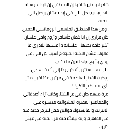
شادية
ومنير
شافوا
إن
المنطقي
إن
الواحد
يسافر
بلاد
ويسيب
كل
اللي
في
إيده
عشان
يوصل
للي
بيحبه
.
ومن
هذا
المنطلق
الفلسفي
الرومانسي
الجميل،
كان
قراري
إن
انا
كمان
حأسافر
وأروح
وآجي
علشان
أكتر
حاجة
بحبها
…
علشانه
ح
أمشيها
بلاد
زي
ما
قالوا
…
عشان
الاكلة
الحلوة
ح
أسيب
كل
اللي
في
إيدي
وأروح
وراها
فين
ما
تكون
.
على
مدار
سنتين
أتذكر
جيدًا
إني
أخدت
بعضي
وركبت
القطر
للعاصمة
في
مرتين
مختلفين
مش
لأي
سبب
غير
الأكل
!!!
مرة
منهم
كان
في
عز
الشتا،
وكانت
آراء
أصدقائي
والجماهير
الغفيرة
العشوائية
منتشرة
على
الانترنت
والفايسبوك
حوالين
محل
للبرجر
جديد
فتح
في
القاهرة،
وإنه
بيقدّم
حتة
من
الجنة
في
عيش
كايزر
.