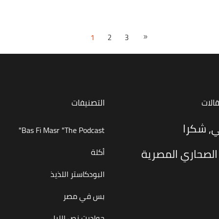
1
2
3
قالات
التصنيفات
ي, شكرا
Bas Fi Masr "The Podcast"
الصحاري المصرية
أكلة
البودكاستر اللذيذ
بس في مصر
حواديت نص الليل