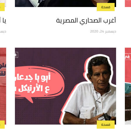
فسحة
ف
أغرب الصحاري المصرية
يا 
ديسمبر 24, 2020
ديسمبر 3
فسحة
ف