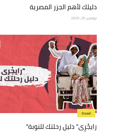
دليلك لأهم الجزر المصرية
نوفمبر 26, 2020
فسحة
رايجْرِى” دليل رحلتك للنوبة”