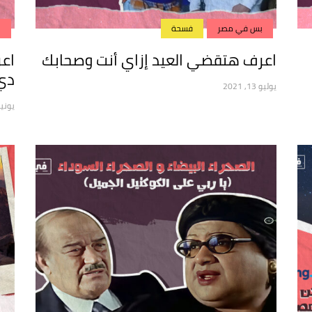
بس في مصر
فسحة
ب
اعرف هتقضي العيد إزاي أنت وصحابك
اع
دي
يوليو 13, 2021
يونيو 24, 