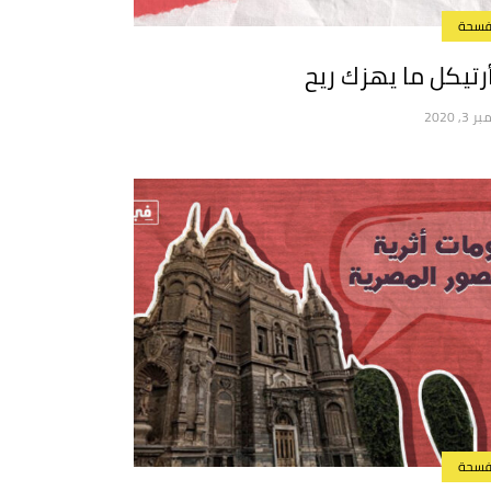
سحة
أرتيكل ما يهزك ريح
, 2020
سحة