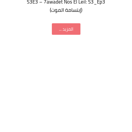
S3E3 – 7awadet Nos El Leil: S3_Ep3
(إبتسامة الموت)
المزيد ...