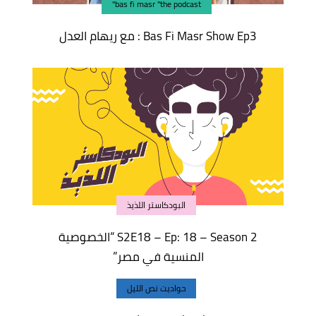
bas fi masr "the podcast"
Bas Fi Masr Show Ep3 : مع ريهام العدل
البودكاستر اللذيذ
S2E18 – Ep: 18 – Season 2 “الخصوصية
المنسية في مصر”
حواديت نص الليل