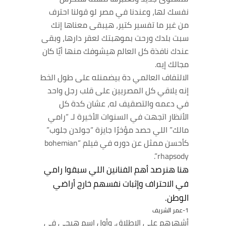
نفسك لها، وعندنا في مصر لو قولنا احترف
من غير ما تفسير كتير، هيبقى معناها إنك
سبت بلدك ورحت بموهبتك لعقر دارها، وبقى
عندك نافذة كل العالم هيشوفك منها أيًا كان
مجالك إيه.
الالتفاف العالمي دة بيضمنله على طول الخط
إنه يلاقي كل المصريين على قلب رجل واحد
في دعمه والتصقيف له، عشان كدة كل
الأنظار اتجهت في السنوات الأخيرة لـ “رامي
مالك” اللي حصد مؤخرًا جايزة “جولدن جلوب”
كأحسن ممثل عن دوره في فيلم “bohemian
rhapsody”.
هنا هنرصد أهم الفنانين اللي سبقوا رامي
في الاحتراف وإثبات نفسهم خارج أراضي
الوطن.
1-عمر الشريف
أشهرهم على الإطلاق، وأول اسم هيجي في