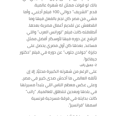
بالك لو قولت ممثل له شهرة عالمية.
قدم “الشريف” حوالي 100 فيلم أجنبي، وأما
مشي من مصر كان نجم بالفعل فيها وما
انقطعش عن تقديم أعمال مصرية بعدها.
أنطلاقته كانت فيلم “لورانس العرب” واللي
اترشح عن دوره فيها لأوسكار أفضل ممثل
مساعد، بعدها كان أول مصري يحصل على
جايزة “جولدن جلوب” عن دوره في فيلم “دكتور
جيفاغو”.
2- جميل راتب
على الرغم من شهرته الكبيرة محليًا، إلا إن
تألقه العالمي ما أخدش صدى كبير في مصر،
وعلى عكس معظم الناس اللي بتبدأ مسيرتها
في بلدها وبعدين تنتطلق للعالمية، “راتب”
كانت بدايته في فرقة مسرحية فرنسية
اسمها
“فرانسيز”.