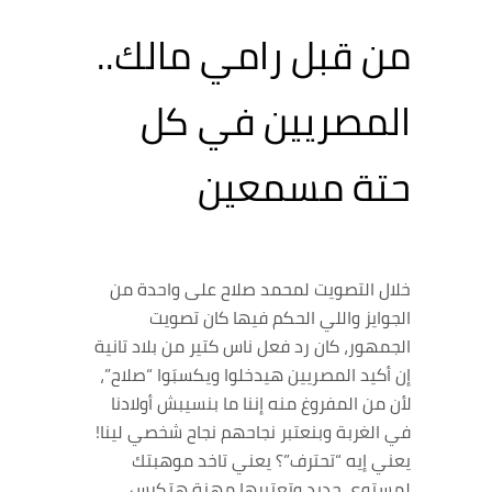
من قبل رامي مالك..
المصريين في كل
حتة مسمعين
خلال التصويت لمحمد صلاح على واحدة من
الجوايز واللي الحكم فيها كان تصويت
الجمهور، كان رد فعل ناس كتير من بلاد تانية
إن أكيد المصريين هيدخلوا ويكسبَوا “صلاح”،
لأن من المفروغ منه إننا ما بنسيبش أولادنا
في الغربة وبنعتبر نجاحهم نجاح شخصي لينا!
يعني إيه “تحترف”؟ يعني تاخد موهبتك
لمستوى جديد وتعتبرها مهنة هتكرس