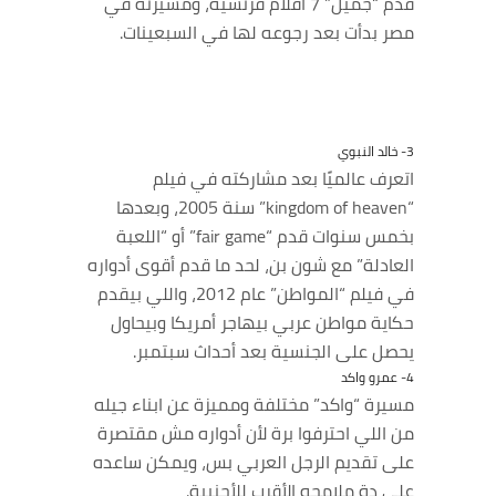
قدم “جميل” 7 أفلام فرنسية، ومسيرته في
مصر بدأت بعد رجوعه لها في السبعينات.
3- خالد النبوي
اتعرف عالميًا بعد مشاركته في فيلم
“kingdom of heaven” سنة 2005، وبعدها
بخمس سنوات قدم “fair game” أو “اللعبة
العادلة” مع شون بن، لحد ما قدم أقوى أدواره
في فيلم “المواطن” عام 2012، واللي بيقدم
حكاية مواطن عربي بيهاجر أمريكا وبيحاول
يحصل على الجنسية بعد أحداث سبتمبر.
4- عمرو واكد
مسيرة “واكد” مختلفة ومميزة عن ابناء جيله
من اللي احترفوا برة لأن أدواره مش مقتصرة
على تقديم الرجل العربي بس، ويمكن ساعده
على دة ملامحه الأقرب للأجنبية.