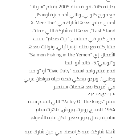
بدايته كانت قوية سنة 2005 بفيلم “سريانا”
مع جورج كلوني، واللي أخد جايزة أوسكار
أحسن فيلم، بعدها شارك في “X-Men: The
Last Stand”، بعدها المشاركة اللي عملت
جدل كبير في مسلسل “بيت صدام” بسبب
مشاركته مع بطله الإسرائيلي، وتوالت بعدها
الأعمال زي “Salmon Fishing in the Yemen”
و”لوسي”.5- خالد أبو النجا
قدم فيلم واحد اسمه “Civic Duty” أو “واجب
وطني”، وبردو بيحكي قصة حياة مواطن عربي
في أمريكا بعد هجمات سبتمبر.
6- رشدي وسامية
فيلم “Valley Of The kings” اللي اتقدم سنة
1954 للمخرج روبرت بيروش، ظهرت فيلم
سامية جمال بدور صغير
لكن عليه الأضواء
لأنها شاركت فيه كراقصة، في حين شارك فيه