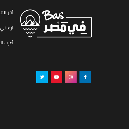
أخر الم
ارعبني,
أغرب ال