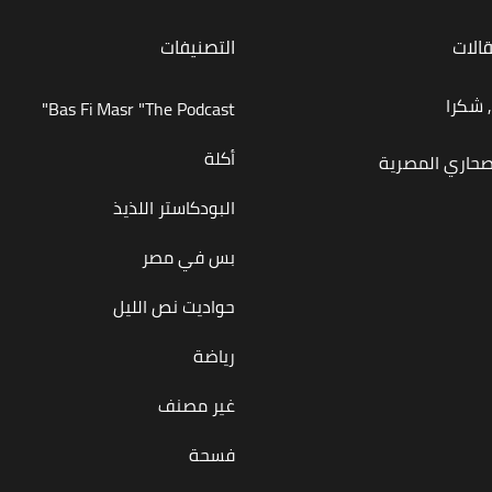
قالات
التصنيفات
 شكرا
Bas Fi Masr "The Podcast"
أكلة
صحاري المصرية
البودكاستر اللذيذ
بس في مصر
حواديت نص الليل
رياضة
غير مصنف
فسحة