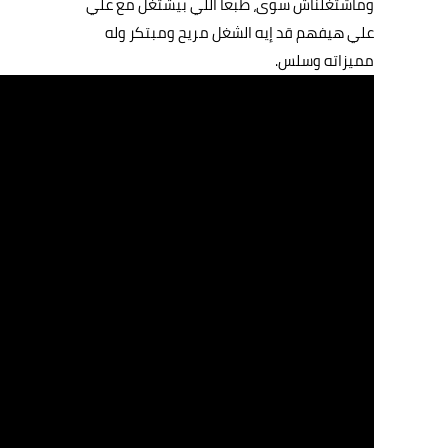
وماشتغلناش سوى، طبعا اللي بيشتغل مع علي
علي هيفهم قد إيه الشغل مريح ومبتكر وله
مميزاته وسلس.