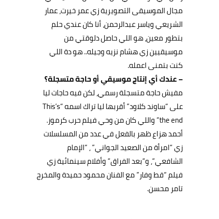
مجال الموسيقى التصويرية زي عمر خيرت، عمار
الشريعي وياسر عبدالرحمن، أنا كان عندي حلم
بتطور معين، هو اللي حاصل دلوقتي من
موسيقيين زي هشام نزيه وجيله.. هو دة اللي
كنت بتمنى اعمله.
– عندك أي إنتاج موسيقي أو حاجة متسجلة؟
مفيش حاجة متسجلة رسمي، لكن فيه حاجات ليا
على “ساوند كلاود” أقربها ليا تراك اسمه “This’s
the end” واللي كان من وحي فيلم حرب كرموز.
أحمد هزاع ظهر بالفعل في عدد من المسلسلات
زي “امرأة من الصعيد الجواني” ، “الإمام
الشافعي”، و”بعد الفراق” وأفلام سينمائية زي
فيلم “قط وفار” مع الفنان محمود حميدة والمخرج
تامر محسن.