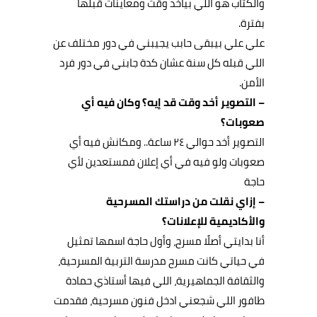
والكتّاب هو اللي بياخد وقت ومعاينات قبلها
بفترة.
علي علي بيبقى حابب يجيبني في دور مختلف عن
اللي قبله كل سنة عشان كدة جابني في دور فرد
الأمن.
– التصوير أخد وقت قد إيه؟ وكان فيه أي
صعوبات؟
التصوير أخد حوالي ٢٤ ساعة.. ومكانش فيه أي
صعوبات ولو فيه في أي إعلان فمستعدين لأي
حاجة
– إزاي نقلت من دراستك المسرحية
والأكاديمية للإعلانات؟
أنا بدايتي أصلًا مسرح، وأول حاجة اسمها تمثيل
في حياتي كانت مسرح مدرسة التربية المسرحية،
والثقافة الجماهيرية، اللي فيها أستاذي حمادة
طافور اللي شجعني ادخل فنون مسرحية، فقدمت