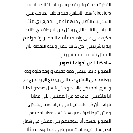
الفكرة جديدة وشريف دوس وحامبا “الـ creative
directors” هما الأساس، فيه حاجات اتضافت على
السكريبت الأصلي منهم أو من المخرج، زي مثلًا
الحرامي التالت اللي بيدخل من الحيطة، دي كانت
فكرة علي علي وإضافته أثناء التحضير، و”اقولهم
إيه يا شربيني” دي كانت كمان وليدة اللحظة، لأن
الممثل نفسه اسمه شربيني.
– احكيلنا عن أجواء التصوير.
التصوير دايماً بيبقى دمه خفيف وروحه حلوه وده
بيعتمد على المخرج هو اللي بيصنع الجو المرح ده،
والفرع المميكن والسطو مش شغال ضحكونا كلنا.
أنا ماكنتش اعرف حد من الممثلين اللي معايا
قبلها لأن كل واحد فينا في اتجاه ومجال شكل،
ومش شرط اعرف مين هيشتغل معايا لحد يوم
التصوير نفسه.. أنا شوفتهم بس ممكن في شغل
لهم وكان فيه حاجات مميزة زي عبدالوهاب مثلًا