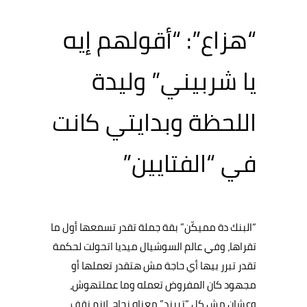
“هزاع”: “أقولهم إيه
يا شربيني” وليدة
اللحظة وبدايتي كانت
في “الفتايين”
“البنك دة مميكّن” بقة جملة تقدر تسمعها أول ما
تقراها، وفي عالم السوشيال ميديا اتحولت لحكمة
تقدر تبرر بيها أي حاجة مش هتقدر تعملها أو
مجهود كان المفروض تعمله وما عملتهوش،
وعشان مش كل “تريند” معناه نجاح، لازم نقف