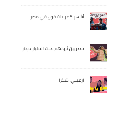
أشهر 5 عربيات فول في مصر
مصريين ثروتهم عدت المليار دولار
ارعبني, شكرا