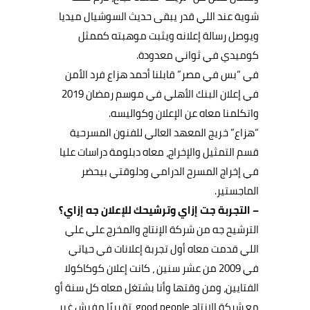
شوية عند اللي قدر يبقى حديث السوشيال ميديا
ويوصل رسالة إعلانه ويثبت موهبته كممثل
كوميدي في ثواني معدودة.
في “بس في مصر” قابلنا أحمد هزاع فرد الأمن
في إعلان البنك الأهلي في موسم رمضان 2019
واتكلمنا معاه عن الإعلان وكواليسه.
“هزاع” خريج المعهد العالي للفنون المسرحية
قسم التمثيل والإخراج، معاه دبلومة دراسات عليا
في إخراج المسرح الدرامي ودلوقتي بيحضر
الماجستير.
– التجربة جت إزاي وترشيحك للإعلان جه إزاي؟
الترشيح جه من شركة الإنتاج والمخرج علي علي
اللي قدمت معاه أول تجربة إعلانات في حياتي
في 2009 من عشر سنين ، كانت إعلان كوكاكولا
الفتايين، ومن وقتها وأنا بشتغل معاه كل سنة أو
مع شركة الإنتاج good people، تقريبًا مفيش غير