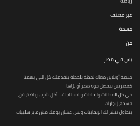
رياضة
غير مصنف
فسحة
فن
بس في مصر
منصة أونلاين معاك لحظة بلحظة بتقدملك كل اللي يهمنا
كمصريين بيحصل جوه مصر أو برّاها
في كل المجالات والحاجات والمحتاجات… أكل، شرب، رياضة، فن،
فسحة، إنجازات
بنحاول ننشر لك الإيجابيات وبس، عشان يومك مش عايز سلبيات