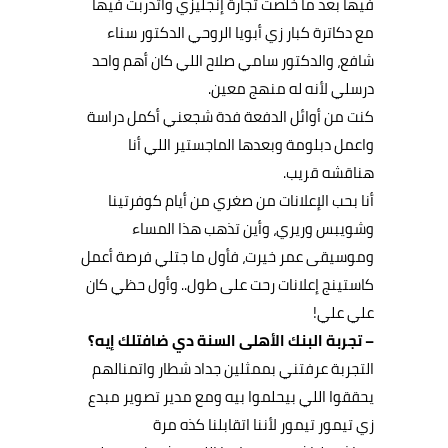
فيها بعد ما خلصت تجارة إنجليزي واتدربت فيها
مع دكاترة كبار زي أبويا الروحي الدكتور سناء
شافع، والدكتور سامي صلاح اللي كان أهم واحد
درسلي لأنه له منهج معين.
كنت من أوائل الدفعة فدة شجعني أكمل دراسة
واعمل دبلومة وبعدها الماجستير اللي أنا
هناقشه قريب.
أنا بحب الإعلانات من صغري من أيام كوفرتينا
وشويبس وريري، وأين تذهب هذا المساء
وموسيقى عمر خيرت، فأول ما جتلي فرصة أعمل
كاستينج إعلانات رحت على طول.. وأول حظي كان
علي علي!
– تجربة البنك الأهلى السنة دي ضافتلك إيه؟
التجربة عرفتني بممثلين جداد شطار واتمنالهم
يحققوا اللي بيحلموا بيه ومع مدير تصوير مبدع
زي تيمور تيمور لأننا اتقابلنا كذه مرة