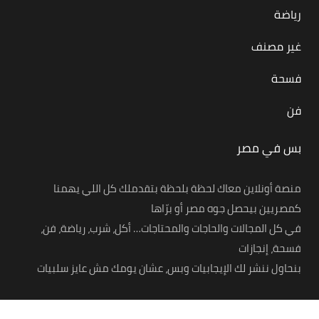
رياضة
غير مصنف
فسحة
فن
بس في مصر
منصة أونلاين معاك لحظة بلحظة بتقدملك كل اللي يهمنا
كمصريين بيحصل جوه مصر أو برّاها
في كل المجالات والحاجات والمحتاجات… أكل، شرب، رياضة، فن،
فسحة، إنجازات
بنحاول ننشر لك الإيجابيات وبس، عشان يومك مش عايز سلبيات