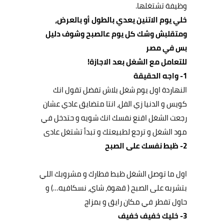
وظيفة تشتغلها.
خلي يوم الاتنين يعدي بالطول أو بالعرض،
ومتقلبش وشك كل يوم عالصبح وشوف دليل
بس في مصر
للتعامل مع الشغل بعد الاجازة!
1- واجه الحقيقة
النهاردة اول يوم شغل بلاش تفضل تقول انك
كويس و الدنيا زي الفل، انتا متضايق عادي عشان
رجعت الشغل اقنع نفسك انك شويه و حتدخل في
مود الشغل و ترجع لطبيعتك
و تبدأ تشتغل عادى
2- ظبط نفسك على الصبح
اول ما توصل الشغل ظبط فطارك و مشروبك اللي
بتشربه على الصبح ( قهوة، شاي، نسكافيه…) و
حاول تفطر في مكان رايق و بمزاج
3-
خليك خفيف خفيف