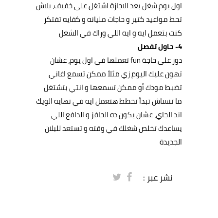
اول يوم شغل بعد الاجازة اشتغل على خفيف، بلاش
تحط مواعيد كتير و حاجات
مليانه و كفايه تفتكر
كنت بتعمل ايه و ايه اللي وراك في الشغل
4- حاول تفصل
دور على حاجة
fun
تعملها في اول يوم، عشان
تهون عليك اليوم زي مثلاً ممكن تسمع اغاني
تضبط مودك أو ممكن تسمعها و انتي بتشتغل
ما تنساش تبدأ تخطط هتعمل ايه في نهايه الويك
اند الجاي، عشان يكون ده الحافز و الدافع اللي
يساعدك تخلص شغلك في وقته و تستعد للبلان
الجديدة
نشر عبر :