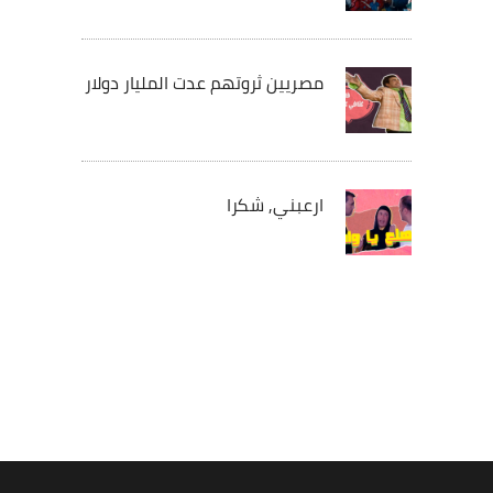
مصريين ثروتهم عدت المليار دولار
ارعبني, شكرا