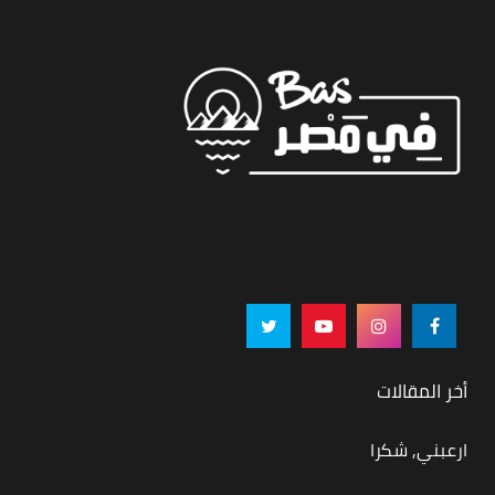
أخر المقالات
ارعبني, شكرا