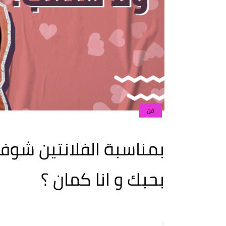
فن
بمناسبة الفلانتين شو
بحبك و انا كمان ؟