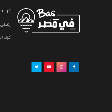
أخر الم
ارعبني,
أغرب ال