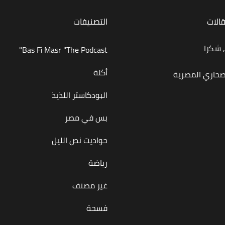
قالات
التصنيفات
 شكرا
Bas Fi Masr "The Podcast"
أكلة
صحاري المصرية
البودكاستر اللذيذ
بس في مصر
حواديت نص الليل
رياضة
غير مصنف
فسحة