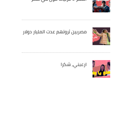
مصريين ثروتهم عدت المليار دولار
ارعبني, شكرا