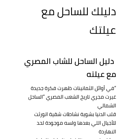
دليلك للساحل مع
عيلتك
دليل
الساحل
للشاب
المصري
مع عيلته
“في
أوائل
الثمانينات
ظهرت
فكرة
جديدة
غيرت
مجري
تاريخ
الشعب
المصري
“
الساحل
الشمالي
قلب
الدنيا
بشوية
نشاطات
شقية
اتورثت
للأجيال
اللي
بعدها
ولسه
موجودة
لحد
النهاردة