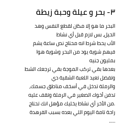
٣- بحر
و
عيلة
وحبة
زيطة
البحر
ما
هو
إلا
مكان
لقطع
النفس
وهد
الحيل
،
بس
لازم
قبل
أي
نشاط
الأب
يحط
شرط
انه
محتاج
نص
ساعة
يشم
فيهم
شوية
يود
من
البحر
وشوية
هوا
بمليون
جنيه
بعدها
بقي
تركب
الموجة
بقي
ترجعك
الشط
وتفضل
تعيد
اللعبة
الشقية
دي
والرملة
تدخل
في
أسخف
مناطق
جسمك
،
تدفن
أخوك
الصغير
في
الرملة
وتقف
عليه
.من
الأخر
أي
نشاط
يخليك
مؤهل
انك
تحتاج
راحة
تامة
اليوم
اللي
بعده
بسبب
الفرهدة
…..