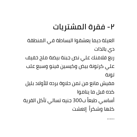
٢- فقرة
المشتريات
العيلة
ديما
يعشقوا
البساطة
في
المنطقة
دي
بالذات
ربع
فلامنك
علي
نص
جبنة
بيضة
ملح
خفيف
علي
كرتونة
بيض
وكيسين
فينو
وسبع
علب
تونة
مفيش
مانع
من
تمن
حلاوة
برده
للأولاد
بليل
كده
قبل
ما
يناموا
أساسي
طبعا
ً
ب
300
جنيه
تسالي
تأكل
القرية
كلها
وشكرا
ً إ
تعشت
……