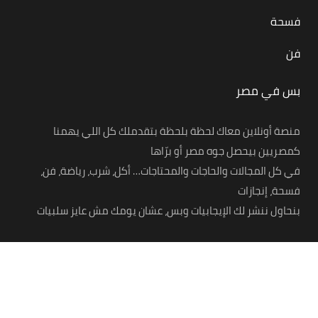
فسحة
فن
بس في مصر
منصة أونلاين معاك لحظة بلحظة بتقدملك كل اللي يهمنا
كمصريين بيحصل جوه مصر أو برّاها
في كل المجالات والحاجات والمحتاجات… أكل، شرب، رياضة، فن،
فسحة، إنجازات
بنحاول ننشر لك الإيجابيات وبس، عشان يومك مش عايز سلبيات
© 2021 – Bas Fi Masr. All Rights Reserved.