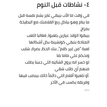
٤- نشاطات
قبل
النوم
في
وقت
ما
الأب
بيبقي
عايز
يشم
نفسه
قبل
ما
ينام
وهو
بياكل
ربع
الفلامنك
مع
البطيخة
بمزاج
بيبقوا
الولاد
عيازين
يلعبوا
،
فغالبا
اللعب
المتاحة
بتبقي
كوتشينة
بكل
أشكالها
لعبة
“
من
غير
كلام
“،
بنك
الحظ
،
بصرة
،
شايب
ونحكم
علي
ماما
بابا
لو
خسر
انه
يروح
الشاليه
اللي
جنبنا
يطلب
منهم
أي
طلب
شقي
.
أو
تلعبوا
أفلام
اللي
دائما
ً
خالك
بينصب
فيها
وفريقه
يكسب
في
الأخر
…..