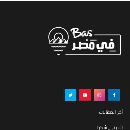
أخر المقالات
ارعبني, شكرا