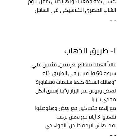
.
عشان
كده
جمعنالكوا
هنا
دليل
كامل
ليوم
الشاب
المصري
الكلاسيكي
في
الساحل
…..
١- طريق
الذهاب
غالبا
ً
العيلة
بتتطلع
بعربيتين
،
مثبتين
علي
سرعة
60
قارفين
باقي
الطريق
كله
“
وهاتك
السكة
كلها
سلامات
ومشاورة
لبعض
وبوس
عبر
الإزاز
و
“
يلا
إ
سبق
أنكل
مجدي
يا
بابا
مع
إ
نكم
متحركين
مع
بعض
وهتوصلوا
تقعدوا
3
أيام
مع
بعض
برضه
.
فملهاش
لازمة
خالص
الأجواء
دي
…..