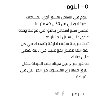
٥
– النوم
النوم
في
الساحل
يعشق
أوي
المساحات
الضيقة
يعني
من
30
ل
40
متر
مثلا
ممكن
سبع
أشخاص
يناموا
في
قوضة
وحدة
عادي
علي
سبيل
المشاركة
تحت
مروحة
سقف
لطيفة
بتهددك
في
كل
لفة
انها
ممكن
تقع
عليك
في
ثانية
تقضي
علي
حياتك
ده
غير
صراع
مين
هينام
جنب
الحيطة
عشان
.
يلزق
فيها
زي
العنكبوت
من
الحر
اللي
في
القوضة
نشر عبر :