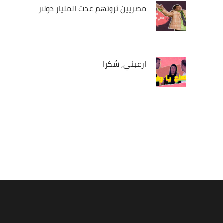
مصريين ثروتهم عدت المليار دولار
ارعبني, شكرا