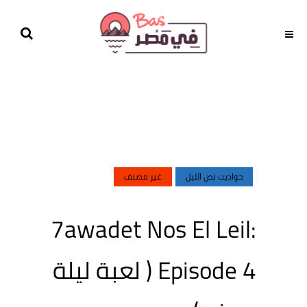
حواديت نص الليل
غير مصنف
7awadet Nos El Leil:
Episode 4 ( لعبة ليلة