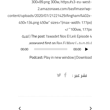
300×89.png 300w, https://s3-eu-west-
2.amazonaws.com/basfimasr/wp-
content/uploads/2020/07/21221429/Anghami%402x-
450×134.png 450w” sizes=”(max-width: 177px)
100vw, 177px” />
The post
7awadet Nos El Leil: Episode 4 ( لعبة
ليلة صيف )
appeared first on
Bas Fi Masr
.
مشغل
00:00
00:00
الصوت
Podcast:
Play in new window
|
Download
نشر عبر :