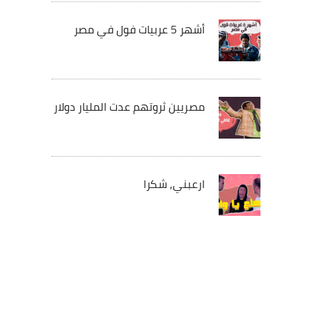
أشهر 5 عربيات فول في مصر
مصريين ثروتهم عدت المليار دولار
ارعبني, شكرا