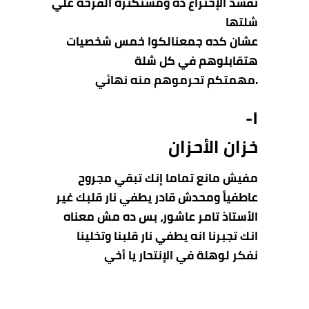
تفسد الإختراع ده ومستكترة الفرحة علي
شلتها
عشان كده جمعنالكوا خمس شخصيات
هتقابلوهم في كل شلة
.مهمتكم تحرموهم منه نهائي
١-
خزان
الأحزان
مفيش مانع تماما إنك تبقي مجروح
عاطفياً ومحدش قادر يطفي نار قلبك غير
الأستاذ تامر عاشور، بس ده مش معناه
انك تجبرنا انه يطفي نار قلبنا وتخلينا
نفكر لوهلة في الإنتحار يا أخي