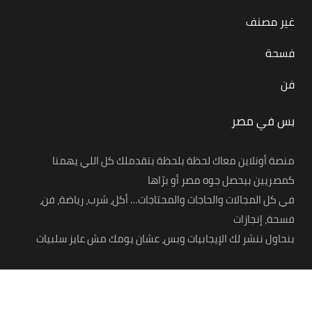
غير مصنف
فسحة
فن
بس في مصر
منصة أونلاين معاك لحظة بلحظة بتقدملك كل اللي يهمنا
كمصريين بيحصل جوه مصر أو برّاها
في كل المجالات والحاجات والمحتاجات… أكل، شرب، رياضة، فن،
فسحة، إنجازات
بنحاول ننشر لك الإيجابيات وبس، عشان يومك مش عايز سلبيات