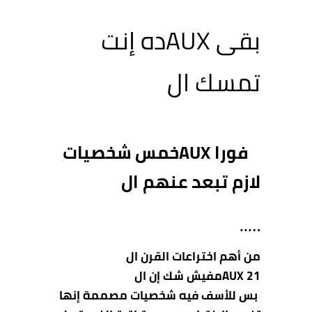
بقى AUXده إنت
تمسك ال
فورا AUX
خمس شخصيات
لازم تبعد عنهم ال
…..
من أهم اختراعات القرن ال
21
AUX
مفيش شك إن ال
بس للأسف فيه شخصيات مصممة إنها