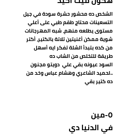
هكون ميت أكيد
الشخص ده محشور حشرة سودة في جيل
التسعينات محتاج طقم طبي على أعلي
مستوى يطلعه منهم، شبه المهرجانات
شوية ممكن أغنيتين تلاتة بالكتير، أكتر
من كده بتبدأ الشلة تفكر ايه أسهل
طريقة للتخلص من الشاب ده
السود عيونه بقي علي
دويتو مجنون
..لحميد الشاعري وهشام عباس وخد من
ده كتير بقي
٥-مين
في الدنيا دي