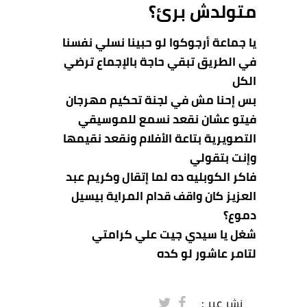
متولدش برئ؟
يا جماعة أرجوكوا لو حبينا نسلي نفسنا
في الطريق تبقي حاجة بالإجماع ترضي
الكل
بس إحنا مش في لجنة تحكيم مهرجان
فيتو عشان نقعد
نسمع للموسيقي
التصويرية بتاعة الأفلام ونقعد نقيمها
وإنت بتقولي
فاكر الكوبليه ده لما إتقال وكريم عبد
العزيز كان واقف قدام المراية بيسيل
دموع؟
شغل يا سيدي جيت علي كرامتي
لتامر عاشور لو كده
نشر عبر :