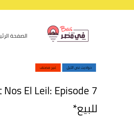
الصفحة الرئي
حواديت نص الليل
غير مصنف
للبيع*