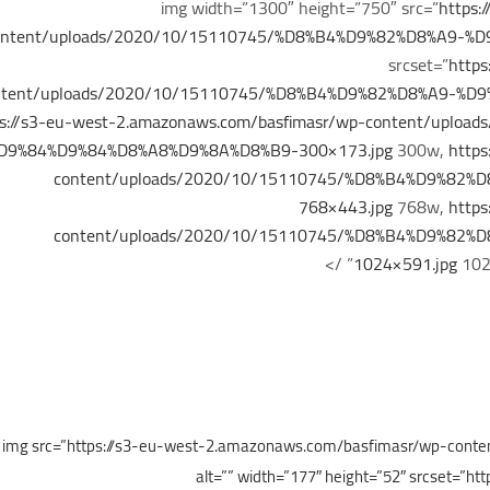
https:
ontent/uploads/2020/10/15110745/%D8%B4%D9%82%D8%A9-%
srcset=”
https
ntent/uploads/2020/10/15110745/%D8%B4%D9%82%D8%A9-%D
ps://s3-eu-west-2.amazonaws.com/basfimasr/wp-content/upl
D9%84%D9%84%D8%A8%D9%8A%D8%B9-300×173.jpg
300w,
https
content/uploads/2020/10/15110745/%D8%B4%D9%82
768×443.jpg
768w,
https
content/uploads/2020/10/15110745/%D8%B4%D9%82
1024×591.jpg
1024
<img src=”https://s3-eu-west-2.amazonaws.com/basfimasr/wp-cont
alt=”” width=”177″ height=”52″ srcset=”