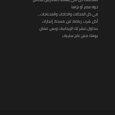
جوه مصر أو برّاها
في كل المجالات والحاجات والمحتاجات…
أكل، شرب، رياضة، فن، فسحة، إنجازات
بنحاول ننشر لك الإيجابيات وبس، عشان
يومك مش عايز سلبيات