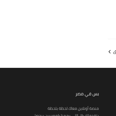
مفاتيح
الأسهم
أعلى/
أسفل
لزيادة
أو
خفض
مستوى
ق
الصوت.
بس في مصر
منصة أونلاين معاك لحظة بلحظة
بتقدملك كل اللي يهمنا كمصريين بيحصل