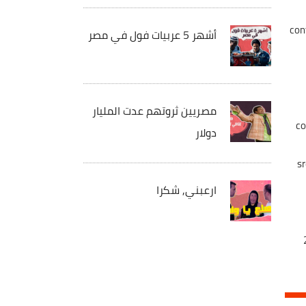
con
أشهر 5 عربيات فول في مصر
مصريين ثروتهم عدت المليار
co
دولار
s
ارعبني, شكرا
استخدم