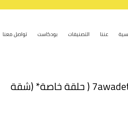
سية
عننا
التصنيفات
بودكاست
تواصل معنا
7awadet Nos El Leil: Episode 7 ( حلقة خاصة* (شقة