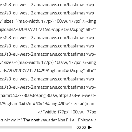
tps://s3-eu-west-2.amazonaws.com/basfimasr/wp-
ps://s3-eu-west-2.amazonaws.com/basfimasr/wp-
sizes=”(max-width: 177px) 100vw, 177px” />
<img
ploads/2020/07/21221445/Apple%402x.png” alt=””
ttps://s3-eu-west-2.amazonaws.com/basfimasr/wp-
tps://s3-eu-west-2.amazonaws.com/basfimasr/wp-
tps://s3-eu-west-2.amazonaws.com/basfimasr/wp-
sizes=”(max-width: 177px) 100vw, 177px” />
<img
oads/2020/07/21221429/Anghami%402x.png” alt=””
ttps://s3-eu-west-2.amazonaws.com/basfimasr/wp-
ps://s3-eu-west-2.amazonaws.com/basfimasr/wp-
hami%402x-300×89.png 300w, https://s3-eu-west-
/Anghami%402x-450×134.png 450w” sizes=”(max-
width: 177px) 100vw, 177px” />
7awadet Nos El Leil: Episode 7 ( حلقة خاصة* (شقة للبيع*
The post
مشغل
00:00