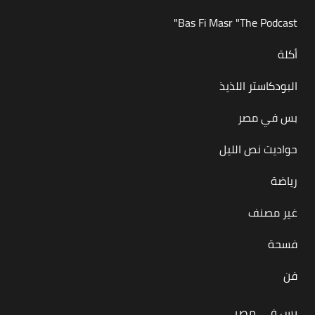
Bas Fi Masr "The Podcast"
أكلة
البودكاستر اللذيذ
بس في مصر
حواديت نص الليل
رياضة
غير مصنف
فسحة
فن
بس في مصر