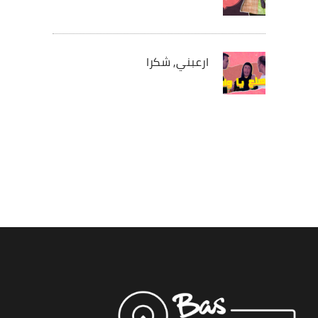
ارعبني, شكرا