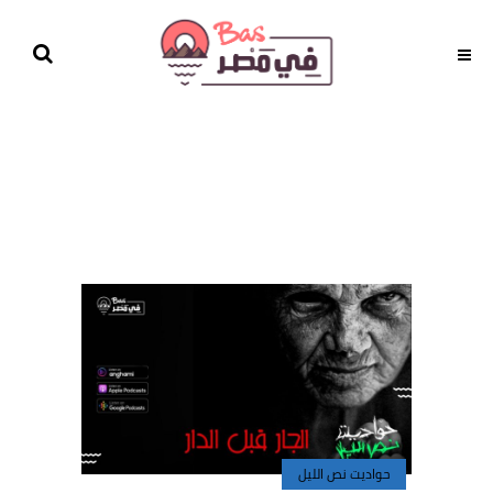
حواديت نص الليل