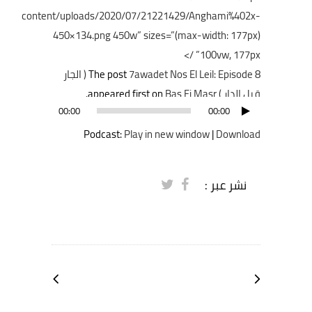
content/uploads/2020/07/21221429/Anghami%402x-
450×134.png 450w” sizes=”(max-width: 177px)
100vw, 177px” />
The post
7awadet Nos El Leil: Episode 8 ( الجار
قبل الدار )
appeared first on
Bas Fi Masr
.
مشغل
00:00
00:00
الصوت
Podcast:
Play in new window
|
Download
نشر عبر :