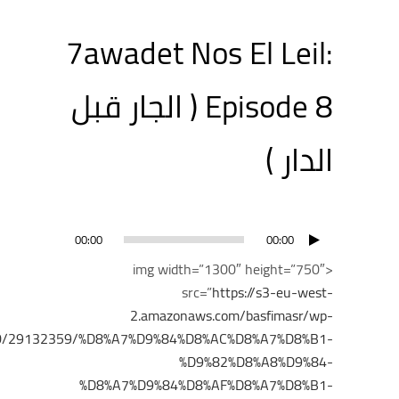
7awadet Nos El Leil:
Episode 8 ( الجار قبل
الدار )
مشغل
00:00
00:00
الصوت
<img width=”1300″ height=”750″
src=”
https://s3-eu-west-
2.amazonaws.com/basfimasr/wp-
/10/29132359/%D8%A7%D9%84%D8%AC%D8%A7%D8%B1-
%D9%82%D8%A8%D9%84-
%D8%A7%D9%84%D8%AF%D8%A7%D8%B1-