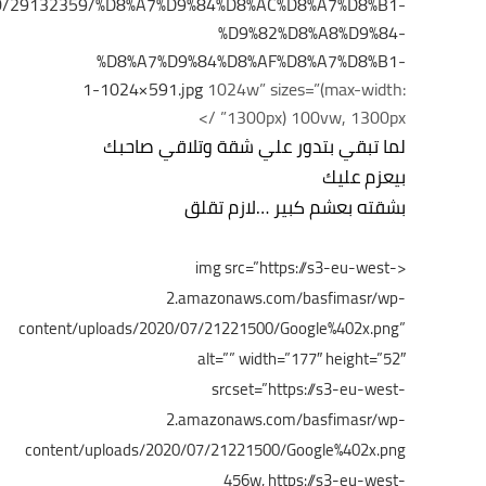
/10/29132359/%D8%A7%D9%84%D8%AC%D8%A7%D8%B1-
%D9%82%D8%A8%D9%84-
%D8%A7%D9%84%D8%AF%D8%A7%D8%B1-
1-1024×591.jpg
1024w” sizes=”(max-width:
1300px) 100vw, 1300px” />
لما تبقي بتدور علي شقة وتلاقي صاحبك
بيعزم عليك
بشقته بعشم كبير …لازم تقلق
<img src=”https://s3-eu-west-
2.amazonaws.com/basfimasr/wp-
content/uploads/2020/07/21221500/Google%402x.png”
alt=”” width=”177″ height=”52″
srcset=”https://s3-eu-west-
2.amazonaws.com/basfimasr/wp-
content/uploads/2020/07/21221500/Google%402x.png
456w, https://s3-eu-west-