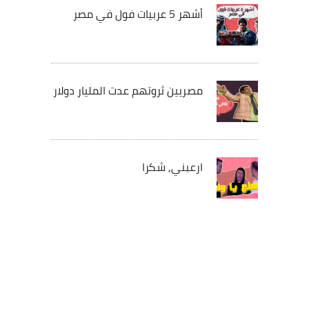
أشهر 5 عربيات فول في مصر
مصريين ثروتهم عدت المليار دولار
ارعبني, شكرا