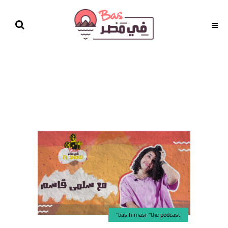
bas fi masr "the podcast"