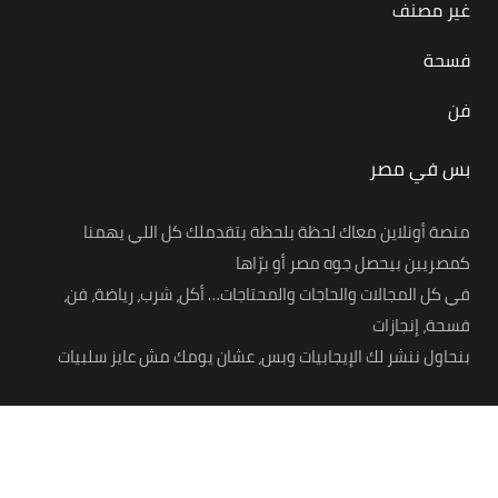
غير مصنف
فسحة
فن
بس في مصر
منصة أونلاين معاك لحظة بلحظة بتقدملك كل اللي يهمنا
كمصريين بيحصل جوه مصر أو برّاها
في كل المجالات والحاجات والمحتاجات… أكل، شرب، رياضة، فن،
فسحة، إنجازات
بنحاول ننشر لك الإيجابيات وبس، عشان يومك مش عايز سلبيات