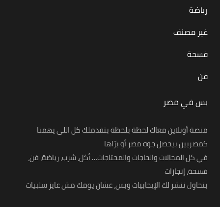
رياضة
غير مصنف
فسحة
فن
بس في مصر
منصة أونلاين معاك لحظة بلحظة بتقدملك كل اللي يهمنا
كمصريين بيحصل جوه مصر أو برّاها
في كل المجالات والحاجات والمحتاجات… أكل، شرب، رياضة، فن،
فسحة، إنجازات
بنحاول ننشر لك الإيجابيات وبس، عشان يومك مش عايز سلبيات