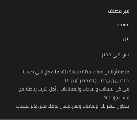
غير مصنف
فسحة
فن
بس في مصر
منصة أونلاين معاك لحظة بلحظة بتقدملك كل اللي يهمنا
كمصريين بيحصل جوه مصر أو برّاها
في كل المجالات والحاجات والمحتاجات… أكل، شرب، رياضة، فن،
فسحة، إنجازات
بنحاول ننشر لك الإيجابيات وبس، عشان يومك مش عايز سلبيات