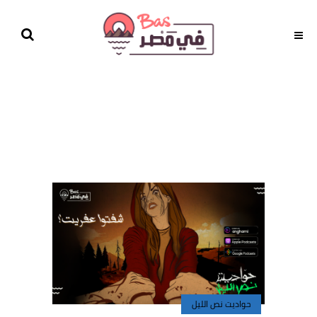
حواديت نص الليل