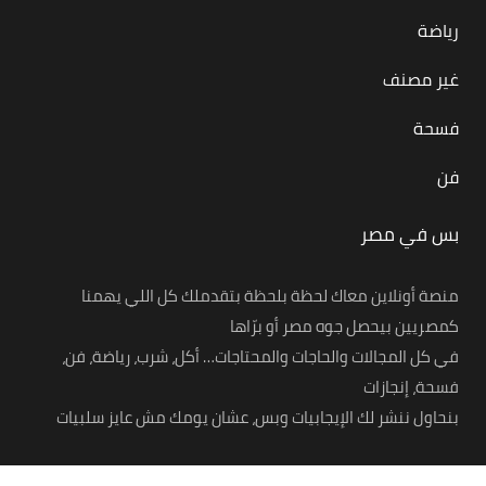
رياضة
غير مصنف
فسحة
فن
بس في مصر
منصة أونلاين معاك لحظة بلحظة بتقدملك كل اللي يهمنا
كمصريين بيحصل جوه مصر أو برّاها
في كل المجالات والحاجات والمحتاجات… أكل، شرب، رياضة، فن،
فسحة، إنجازات
بنحاول ننشر لك الإيجابيات وبس، عشان يومك مش عايز سلبيات