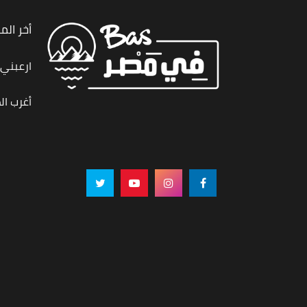
أخر الم
ارعبني,
أغرب ال