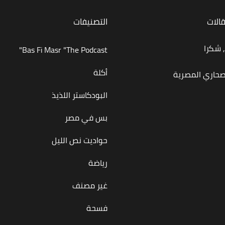
قالات
التصنيفات
 شكرا
Bas Fi Masr "The Podcast"
أكلة
صحاري المصرية
البودكاستر اللذيذ
بس في مصر
حواديت نص الليل
رياضة
غير مصنف
فسحة