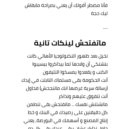
فأنا مضطر أقولك أن يعني بصراحة مابقاش
ليك حجة
….
ماتفتحش لينكات تانية
تخيل بعد ظهور التكنولوجيا الأهالي كانت
بتشتكي أن ولادها لما بيذاكروا بيسيبوا
الكتب و يقعدوا يمسكوا التليفون
أنت الحكومة بقى مسلماك التابلت في إيدك
(رسالة سرية غرضها انك ماتنجحش) فحاول
أنت تتفوق عليهم وتذاكر
ماتشتتش نفسك .. ماتفتحش بقى تتطمن
كل دقيقتين على رصيدك في البنك و خط
إنتاج المصنع و أسهمك في البورصة, يعني
حاول تذاكر عشان يبقى عندك بقى كل ده