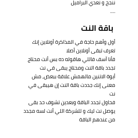
ننجح و نعدي البراميل
….
باقة النت
أول وأهم حاجة في المذاكرة أونلاين إنك
تعرف تبقى أونلاين أصلا
فأنا آسف فاللي هاقوله ده بس أنت محتاج
تجدد باقة النت ومحتاج يبقى في نت
أيوة الاتنين مالهمش علاقة ببعض, مش
معنى إنك جددت باقة النت إن هيبقى في
نت
فحاول تجدد الباقة وبعدين تشوف حد بقى
يوصل نت ليك و للشركة اللي أنت لسه مجدد
من عندهم الباقة