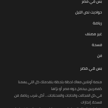
بس في مصر
حواديت نص الليل
رياضة
غير مصنف
فسحة
فن
بس في مصر
منصة أونلاين معاك لحظة بلحظة بتقدملك كل اللي يهمنا
كمصريين بيحصل جوه مصر أو برّاها
في كل المجالات والحاجات والمحتاجات… أكل، شرب، رياضة، فن،
فسحة، إنجازات