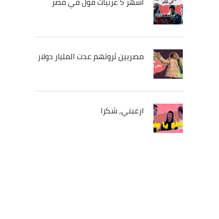
أشهر 5 عربيات فول في مصر
مصريين ثروتهم عدت المليار دولار
ارعبني, شكرا