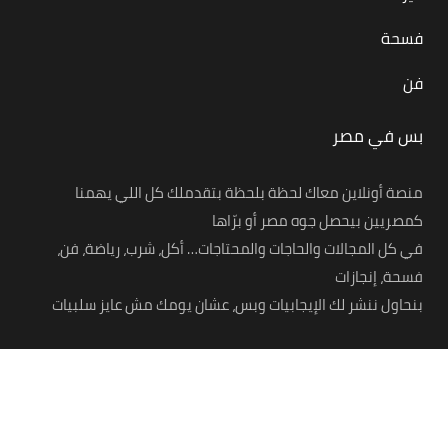
فسحة
فن
بس في مصر
منصة أونلاين معاك لحظة بلحظة بتقدملك كل اللي يهمنا
كمصريين بيحصل جوه مصر أو برّاها
في كل المجالات والحاجات والمحتاجات… أكل، شرب، رياضة، فن،
فسحة، إنجازات
بنحاول ننشر لك الإيجابيات وبس، عشان يومك مش عايز سلبيات
© 2021 – Bas Fi Masr. All Rights Reserved.