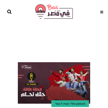
bas fi masr "the podcast"