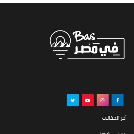
أخر المقالات
ارعبني, شكرا