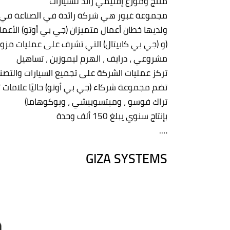
منتج وموزع إقليمي رائد للسيارات
مجموعة غبور هي شركة رائدة في الصناعة في 
ولديها خطان أعمال متميزان (جي بي أوتو) الأعما
(و (جي بي كابيتال) التي تشرف على عمليات مزو
مشروعي ، درايف ، الهرم ليموزين ، تساهيل
تركز عمليات الشركة على تجميع السيارات والتصني
تضم مجموعة شركاء (جي بي أوتو) حاليًا علامات تج
تراك فوسو ، وميتسوبيشي ، ويوكوهاما)
بإنتاج سنوي يبلغ 150 ألف وحدة
….
GIZA SYSTEMS