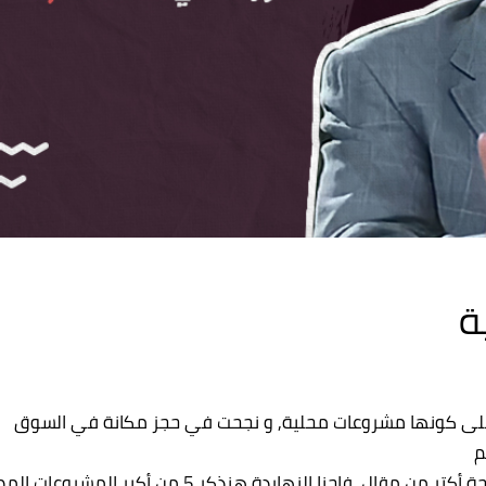
ة
 على كونها مشروعات محلية, و نجحت في حجز مكانة في السوق
م
و لإن المشاريع المصرية العالمية كتير جدا و محتاجة أكتر من مقال, فإحنا النهاردة هنذكر 5 من أكبر ا