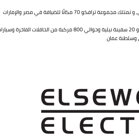
ترافكو لديها أصول تزيد عن 25 مليار جنيه مصري, و تمتلك مجموعة ترافكو 70 مكانًا للضيافة في مصر والإمارات
و 50 فندقًا ومنتجعًا في مصر والإمارات والأردن، و 20 سفينة نيلية وحوالي 800 مركبة من الحافلات الفاخرة وسيا
ي وسلطنة عمان