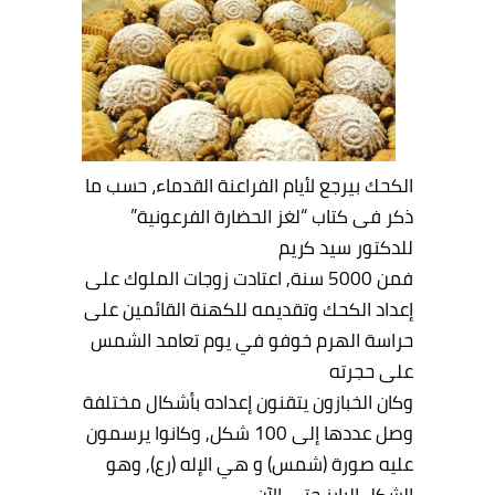
الكحك بيرجع لأيام الفراعنة القدماء، حسب ما
ذكر فى كتاب “لغز الحضارة الفرعونية”
للدكتور سيد كريم
فمن 5000 سنة, اعتادت زوجات الملوك على
إعداد الكحك وتقديمه للكهنة القائمين على
حراسة الهرم خوفو في يوم تعامد الشمس
على حجرته
وكان الخبازون يتقنون إعداده بأشكال مختلفة
وصل عددها إلى 100 شكل, وكانوا يرسمون
عليه صورة (شمس) و هي الإله (رع), وهو