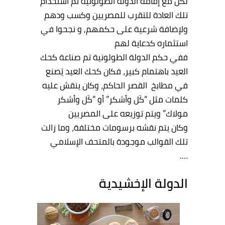
لكن مع إقامة الدولة الطولونية تم استخدام
تلك العادة للتقرب للمصريين وكسب ودهم
ولإضافة شرعية على حكمهم, و نجحوا في
استثماره كدعاية لهم
ففي حكم الدولة الطولونية تم صناعة كحك
العيد باهتمام كبير، فكان كحك العيد يَصنع
في مطابخ القصر الحاكم، وكان ينقش عليه
كلمات مثل “كَل وأشكر” أو “كَل وأشكر
مولاك” ويتم توزيعه على المصريين
وكان يتم نقشه برسومات مختلفة، وما زالت
تلك القوالب موجودة بالمتحف الإسلامي
….
الدولة الإخشيدية