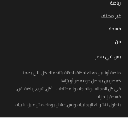
رياضة
غير مصنف
فسحة
فن
بس في مصر
منصة أونلاين معاك لحظة بلحظة بتقدملك كل اللي يهمنا
كمصريين بيحصل جوه مصر أو برّاها
في كل المجالات والحاجات والمحتاجات… أكل، شرب، رياضة، فن،
فسحة، إنجازات
بنحاول ننشر لك الإيجابيات وبس، عشان يومك مش عايز سلبيات