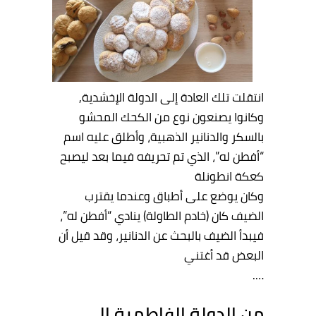
انتقلت تلك العادة إلى الدولة الإخشدية,
وكانوا يصنعون نوع من الكحك المحشو
بالسكر والدنانير الذهبية، وأطلق عليه اسم
“أفطن له”، الذي تم تحريفه فيما بعد ليصبح
كعكة انطونلة
وكان يوضع على أطباق وعندما يقترب
الضيف كان (خادم الطاولة) ينادي “أفطن له”،
فيبدأ الضيف بالبحث عن الدنانير، وقد قيل أن
البعض قد أغتني
….
من الدولة الفاطمية إلى