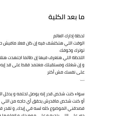
ما بعد الكلية
لحظة إدارك العالم
الوقت اللي هتكتشف فيه إن كان فعلا مافيش ح
توترك وخوفك
اللحظة اللي هتعرف فيها إن طالما اجتهدت هتل
و إن شغلك ومستقبلك معتمد فقط على قد إيه 
على نفسك مش أكتر
….
سواء كنت شخص قدر إنه يوصل لحلمه و يدخل الكل
أو كنت شخص ماقدرش يحقق أي حاجه من اللي كان
فصدقني الموضوع كله لسه في إيدك, و تقدر في
دور على اللي بتحبه و على موهبتك و اتعلمها و