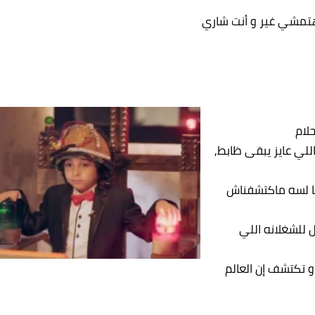
هتمشي غير و أنت شاري
حلام
للي عايز يبقى ظابط,
نا لسه ماكتشفناش
 للشغلانه اللي
 تكتشف إن العالم