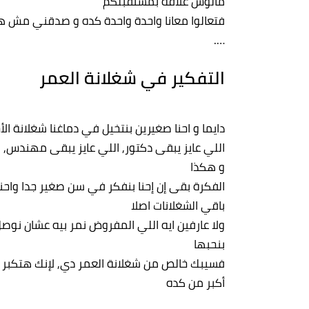
مالوش علاقة بمستقبلكم
فتعالوا معانا واحدة واحدة كده و صدقني مش 
….
التفكير في شغلانة العمر
دايما و احنا صغيرين بنتخيل في دماغنا شغلانة الأ
اللي عايز يبقى دكتور, اللي عايز يبقى مهندس, ا
و هكذا
الفكرة بقى إن إحنا بنفكر في سن صغير جدا واح
باقي الشغلانات اصلا
ولا عارفين ايه اللي المفروض نمر بيه عشان نوصل
بنحبها
فسيبك خالص من شغلانة العمر دي, لإنك هتكبر و
أكبر من كده