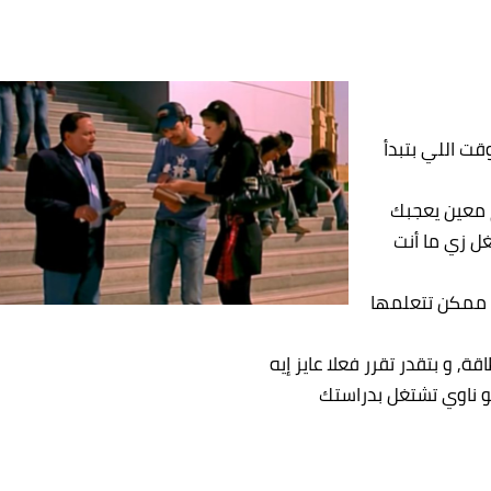
قت اللي بتبدأ
 معين يعجبك
ل زي ما أنت
ي ممكن تتعلمها
 و بتقدر تقرر فعلا عايز إيه
و ناوي تشتغل بدراستك