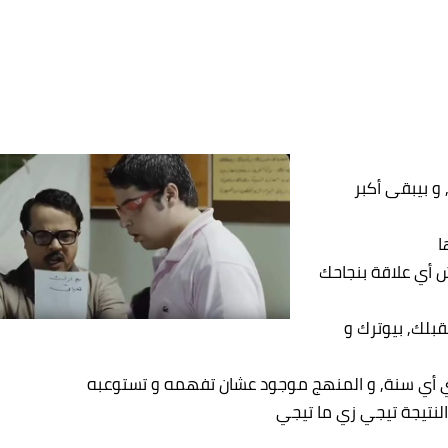
و بيبقى أكبر
ا
ش أي علاقة بنجاحك
بلك, بيوترك و
زي أي سنة, و المنهج موجود عشان تفهمه و تستوعبه
لنتيجة تيجي زي ما تيجي