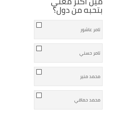
مين أكتر مغني
بتحبه من دول؟
تامر عاشور
تامر حسني
محمد منير
محمد حماقي