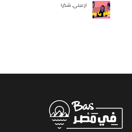
ارعبني, شكرا