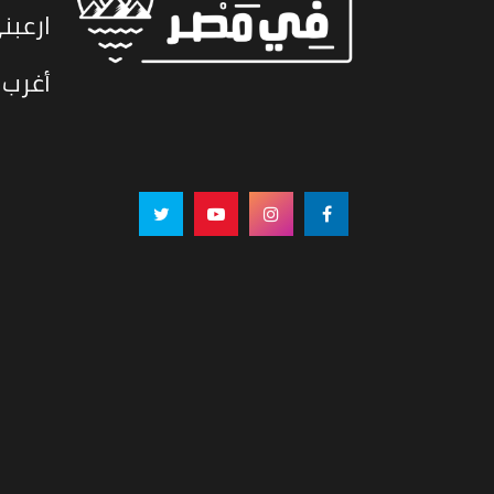
ارعبن
أغرب 