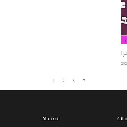
ر!
1
2
3
قالات
التصنيفات