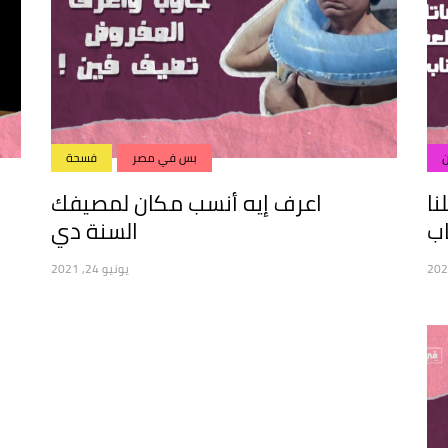
بس في مصر
فسحة
نا
اعرف إيه أنسب مكان لمصيفك
اب
السنة دي
يونيو 24, 2021