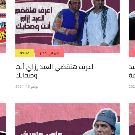
بس في مصر
فسحة
يد
اعرف هتقضي العيد إزاي أنت
ة
وصحابك
يوليو 13, 2021