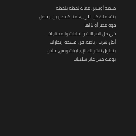
منصة أونلاين معاك لحظة بلحظة
بتقدملك كل اللي يهمنا كمصريين بيحصل
جوه مصر أو برّاها
في كل المجالات والحاجات والمحتاجات…
أكل، شرب، رياضة، فن، فسحة، إنجازات
بنحاول ننشر لك الإيجابيات وبس، عشان
يومك مش عايز سلبيات