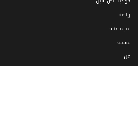
حواديت نص الليل
رياضة
غير مصنف
فسحة
فن
بس في مصر
منصة أونلاين معاك لحظة بلحظة بتقدملك كل اللي يهمنا
كمصريين بيحصل جوه مصر أو برّاها
في كل المجالات والحاجات والمحتاجات… أكل، شرب، رياضة، فن،
فسحة، إنجازات
بنحاول ننشر لك الإيجابيات وبس، عشان يومك مش عايز سلبيات