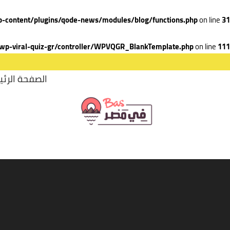
-content/plugins/qode-news/modules/blog/functions.php
on line
31
wp-viral-quiz-gr/controller/WPVQGR_BlankTemplate.php
on line
111
الصفحة الرئي