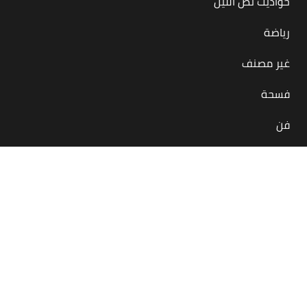
حواديت نص الليل
رياضة
غير مصنف
فسحة
فن
بس في مصر
منصة أونلاين معاك لحظة بلحظة بتقدملك كل اللي يهمنا
كمصريين بيحصل جوه مصر أو برّاها
في كل المجالات والحاجات والمحتاجات… أكل، شرب، رياضة، فن،
فسحة، إنجازات
بنحاول ننشر لك الإيجابيات وبس، عشان يومك مش عايز سلبيات