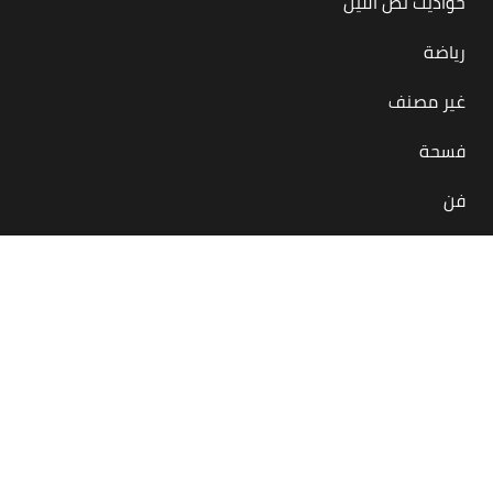
حواديت نص الليل
رياضة
غير مصنف
فسحة
فن
بس في مصر
منصة أونلاين معاك لحظة بلحظة بتقدملك كل اللي يهمنا
كمصريين بيحصل جوه مصر أو برّاها
في كل المجالات والحاجات والمحتاجات… أكل، شرب، رياضة، فن،
فسحة، إنجازات
بنحاول ننشر لك الإيجابيات وبس، عشان يومك مش عايز سلبيات