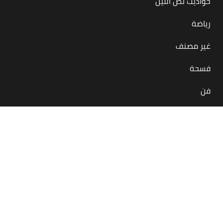
حواديت نص الليل
رياضة
غير مصنف
فسحة
فن
بس في مصر
منصة أونلاين معاك لحظة بلحظة بتقدملك كل اللي يهمنا
كمصريين بيحصل جوه مصر أو برّاها
في كل المجالات والحاجات والمحتاجات… أكل، شرب، رياضة، فن،
فسحة، إنجازات
بنحاول ننشر لك الإيجابيات وبس، عشان يومك مش عايز سلبيات