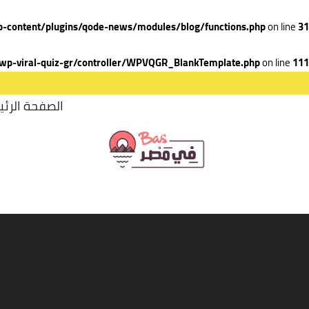
-content/plugins/qode-news/modules/blog/functions.php
on line
31
wp-viral-quiz-gr/controller/WPVQGR_BlankTemplate.php
on line
111
الصفحة الرئي