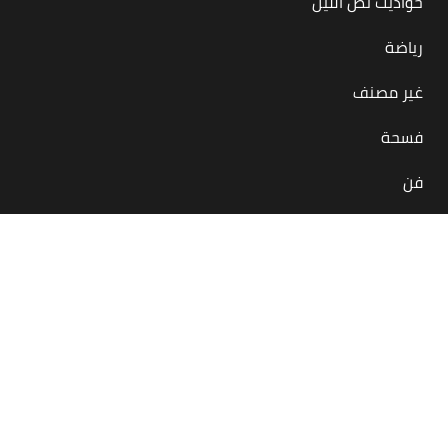
حواديت نص الليل
رياضة
غير مصنف
فسحة
فن
بس في مصر
منصة أونلاين معاك لحظة بلحظة بتقدملك كل اللي يهمنا
كمصريين بيحصل جوه مصر أو برّاها
في كل المجالات والحاجات والمحتاجات… أكل، شرب، رياضة، فن،
فسحة، إنجازات
بنحاول ننشر لك الإيجابيات وبس، عشان يومك مش عايز سلبيات