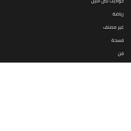
حواديت نص الليل
رياضة
غير مصنف
فسحة
فن
بس في مصر
منصة أونلاين معاك لحظة بلحظة بتقدملك كل اللي يهمنا
كمصريين بيحصل جوه مصر أو برّاها
في كل المجالات والحاجات والمحتاجات… أكل، شرب، رياضة، فن،
فسحة، إنجازات
بنحاول ننشر لك الإيجابيات وبس، عشان يومك مش عايز سلبيات