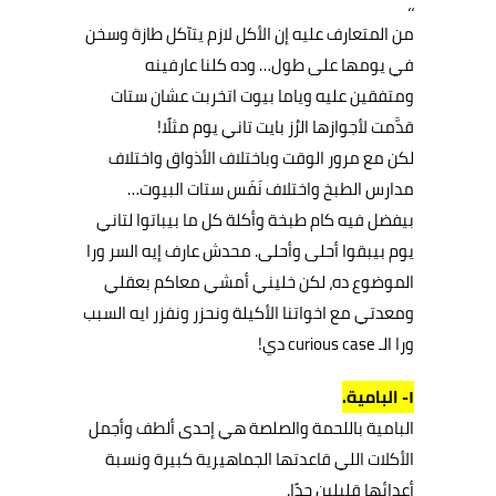
،،
من المتعارف عليه إن الأكل لازم يتآكل طازة وسخن
في يومها على طول… وده كلنا عارفينه
ومتفقين عليه وياما بيوت اتخربت عشان ستات
قدَّمت لأجوازها الرُز بايت تاني يوم مثلًا!
لكن مع مرور الوقت وباختلاف الأذواق واختلاف
مدارس الطبخ واختلاف نَفَس ستات البيوت…
بيفضل فيه كام طبخة وأكلة كل ما بيباتوا لتاني
يوم بيبقوا أحلى وأحلى. محدش عارف إيه السر ورا
الموضوع ده، لكن خليني أمشي معاكم بعقلي
ومعدتي مع اخواتنا الأكيلة ونحزر ونفزر ايه السبب
ورا الـ curious case دي!
١- البامية.
البامية باللحمة والصلصة هي إحدى ألطف وأجمل
الأكلات اللي قاعدتها الجماهيرية كبيرة ونسبة
أعدائها قليلين جدًا.