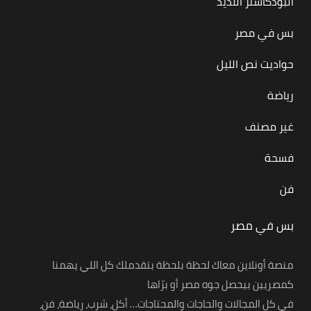
البودكاستر اللذيذ
بس في مصر
حواديت نص الليل
رياضة
غير مصنف
فسحة
فن
بس في مصر
منصة أونلاين معاك لحظة بلحظة بتقدملك كل اللي يهمنا
كمصريين بيحصل جوه مصر أو برّاها
في كل المجالات والحاجات والمحتاجات… أكل، شرب، رياضة، فن،