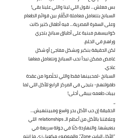
بس معلش… نقول اللي لينا واللي علينا بقى!
السبانخ بتتعامل معاملة الكُفّار بين قوائم الطعام
وعلى السفرة المصرية… فيه أطفال كتير كانت
كوابيسهم مبنية على أطباق سبانخ بتجري
وراهم في الحلم.
لكن الحقيقة بنكبر وبشكل مفاجئ أو شكل
غامض ممكن نبدأ نحب السبانخ ونتعامل معاها
عادي.
السبانخ -لمحبينها فقط واللي تخلّصوا من عقدة
طفولتهم- بتيجي في المركز الرابع للأكل اللي لما
بيبات طعمه بيبقى أحلى!
،،
الحقيقة إن حب الأكل بحر واسع ومبينتهيش…
وعلاقتنا بالأكل من أعظم الـ relationships اللي
بنعيشها. والنهاردة كنّا في جولة سريعة في
“الأكل البايت Zone”. والموضوع مكعبل زي ما انتم