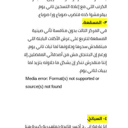
الكرنب اللي مع إعادة التسخين تاني يوم
بيقرمشوا كده فتضرب صوباع ورا صوباع.
٣- المسقعة.
في المركز التالت بدون منافسة تأتي صينية
المسقعة لتتربع على عرش الأكلات البايتة اللي
مبتفقدش سحرها وحلاوتها لما تبات تاني يوم.
ورغم إن البتنجان مش من أصدقائي المفضلين إلا
إننا منقدرش ننكر إن بشكل ما حلاوته بتزيد لما
بيبات لتاني يوم.
مشغل
Media error: Format(s) not supported or
الفيديو
source(s) not found
تحميل الملف: https://basfimasr.com/wp-
content/uploads/2018/10/video-1540218738.mp4?_=2
٤- السبانخ.
انا عارفة إني ح أخسر قاعدة جماهيرية كبيرة هنا