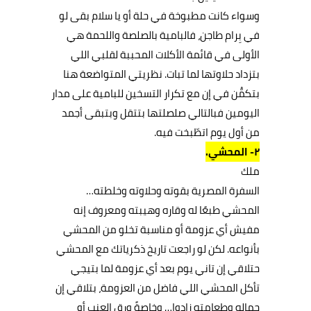
وسواء كانت مطبوخة في حلة أو يا سلام بقى لو
في بِرام طاجن، فالبامية بالصلصة واللحمة هي
الأولى في قائمة الأكلات المحببة لقلبي اللي
بتزداد حلاوتها لما تبات. نظريتي المتواضعة هنا
بتكمُّن في إن مع تكرار التسخين للبامية على مدار
اليومين فبالتالي صلصلتها بتتقل وبتبقى أجمد
من أول يوم اتطّبخت فيه.
٢- المحشي.
ملك
السفرة المصرية بقوته وحلاوته وخلطته…
المحشي طبعًا له وقاره وهيبته ومعروف إنه
مفيش أي عزومة أو مناسبة تخلو من المحشي
بأنواعه. لكن لو راجعت تاريخ ذكرياتك مع المحشي
حتلاقي إن تاني يوم بعد أي عزومة لما بتيجي
تأكل المحشي اللي فاضل من العزومة، بتلاقي إن
جماله وطعامته زادوا… وخاصةً ورق العنب أو