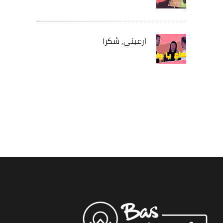
ارعبني, شكرا