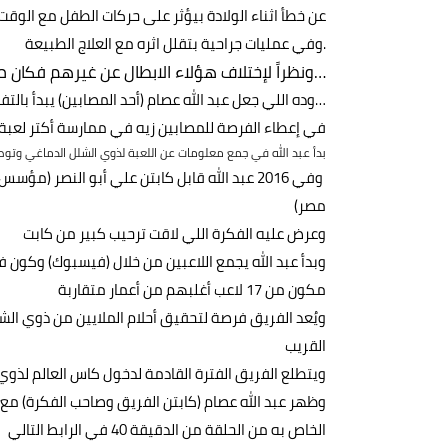
عن خطأ اثناء الولادة بيؤثر على حركات الطفل مع الوقت
.وفي عمليات جراحية بتقلل اثره مع العلاج الطبيعة
…ونظراً لإختلاف هؤلاء الابطال عن غيرهم فكان 
…وده اللي جعل عبد الله عصام (أحد المصابين) يبدأ بالتف
في إعطاء الفرصة للمصابين زيه في ممارسة أكتر لعبة
بدأ عبد الله في جمع معلومات عن اللعبة لذوي الشلل الدماغي وتوصل 
وفي 2016 عبد الله قابل كابتن علي أبو النصر 
مصر)
وعرض عليه الفكرة اللي لاقت ترحيب كبير من كابت
وبدأ عبد الله يجمع اللاعبين من خلال (فيسبوك) وكون 
مكون من 17 لاعب أغلبهم من أعمار متقاربة
ويُعد الفريق فرصة لتحقيق أحلام الملايين من ذوي ال
القريب
ويتطلع الفريق الفترة القادمة لدخول كاس العالم لذوي الا
وظهر عبد الله عصام (كابتن الفريق وصاحب الفكرة) مع 
الخاص به من الحلقة من الدقيقة 40 في الرابط التالي