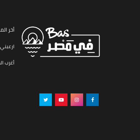
أخر الم
ارعبني,
أغرب ال