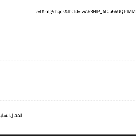
v=D5nTg9lhqqs&fbclid=IwAR3HJP_4fOuG4UQTdM
المقال الساب