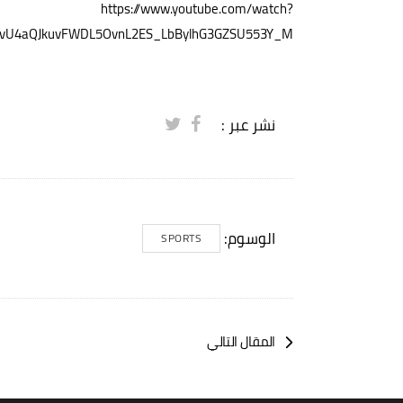
https://www.youtube.com/watch?
MvU4aQJkuvFWDL5OvnL2ES_LbBylhG3GZSU553Y_M
نشر عبر :
الوسوم:
SPORTS
المقال التالي