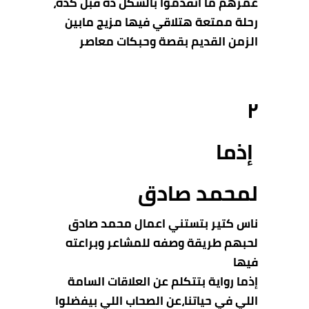
عمرهم ما اتقدموا بالشكل ده قبل كده،
رحلة ممتعة هتلاقي فيها مزيج مابين
الزمن القديم بقصة وحبكات معاصر
٢
إذما
لمحمد صادق
ناس كتير بتستني اعمال محمد صادق
لحبهم طريقة وصفه للمشاعر وبراعته
فيها
إذما رواية بتتكلم عن العلاقات السامة
اللي في حياتنا،عن الصحاب اللي بيفضلوا