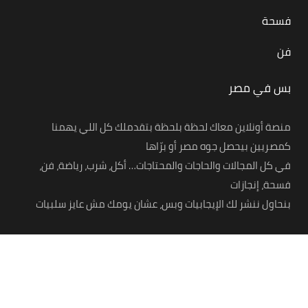
فسحة
فن
بس في مصر
منصة أونلاين معاك لحظة بلحظة بتقدملك كل اللي يهمنا
كمصريين بيحصل جوه مصر أو برّاها
في كل المجالات والحاجات والمحتاجات… أكل، شرب، رياضة، فن،
فسحة، إنجازات
بنحاول ننشر لك الإيجابيات وبس، عشان يومك مش عايز سلبيات
© 2021 – Bas Fi Masr. All Rights Reserved.