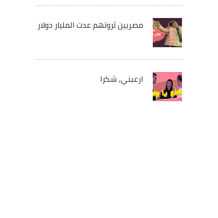
مصريين ثروتهم عدت المليار دولار
ارعبني, شكرا