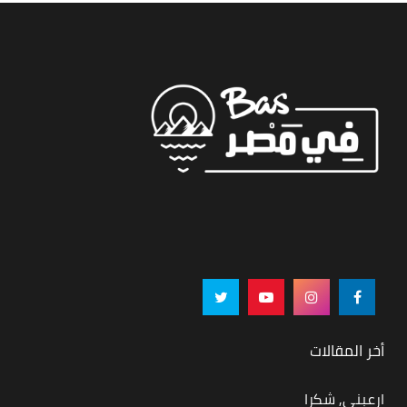
أخر المقالات
ارعبني, شكرا