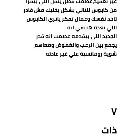
غير تعقيد،عصمت فضل ينقل اللي بيقرا
من كابوس للتاني بشكل يخليك مش قادر
تاخد نفسك وعمال تفكر ياتري الكابوس
اللي بعده هيبقي ايه
الجديد اللي بيقدمه عصمت انه قدر
يجمع بين الرعب والغموض ومعاهم
شوية رومانسية علي غير عادته
٧
ذات