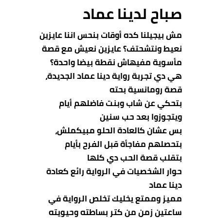
صباح لدينا عماد
مش بيجيلنا كده أوقات بنحس اننا عايزين
نعيط ونتشحتف؟ عايزين نعيش مع قصة
مأسوية مفيهاش نقطة بيضا واحدة؟
هي دي تجربة رواية دينا عماد الجديدة،
قصة رومانسية بحته
بتحكي عن شاب وبنت فاضلهم أيام
ويتجوزوا بعد حب سنين
بس عشان كالعادة الحلو مبيكملش،
بتحصلهم مفاجأة قبل الفرح بأيام
بتقلب قصة الحب دي كلها
حوار الشخصيات في الرواية رائع كعادة
دينا عماد
مميز وممتع يخليك تخلص الرواية في
ساعتين زمن من كتر بساطته وحيويته