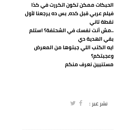
الحبكات ممكن تكون اتكررت في كذا
فيلم عربي قبل كده، بس ده يرجعنا لأول
نقطة تاني
..مش أنت نفسك في الشحتفة؟ استلم
بقي الهدية دي
ايه الكتب اللي جبتوها من المعرض
وعجبتكم؟
مستنيين نعرف منكم
نشر عبر :