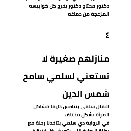
دكتور محتاج دكتور يخرج كل كوابيسه
المزعجة من دماغه
٤
منازلهم صغيرة لا
تستعني لسلمي سامح
شمس الدين
اعمال سلمي بتناقش دايما مشاكل
المرأة بشكل مختلف
في الرواية دي سلمي بتاخدنا رحلة مع