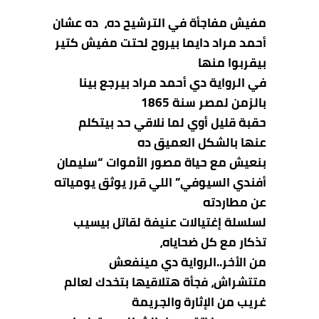
مفيش مفاجأة في الترشيح ده، ده عشان
أحمد مراد دايما
بيروح لحتت مفيش كتير
بيقربوا منها
في الرواية دي أحمد مراد بيرجع بينا
بالزمن لمصر سنة 1865
حقبة قليل أوي لما نلاقي حد بيتكلم
عنها بالشكل العميق ده
بنعيش مع حياة مصور الأموات “سليمان
أفندي السيوفي” اللي قرر يوثق يومياته
عن مطاردته
لسلسلة إغتيالات عنيفة لقاتل بيسيب
تذكار مع كل ضحاياه،
من الأخر..الرواية دي مينفعش
متتشراش، فجأة هتلاقيها بتخدك لعالم
غريب من الإثارة والجريمة