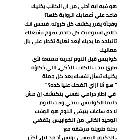
هو فيه ايه أحلي من ان الكاتب يخليك
قاعد علي أعصابك الرواية كلها؟
وفجأة يقرر يكشف كل كروته، فتحس انك
خلاص استوعبت كل حاجة، يقوم يشتغلك
تانيلحد ما يديك أبعد نهاية تخطر علي بال
معاليك
كوابيس قبل النوم تجربة ممتعة لأي
قارئ بيحب الكاتب الذكي، اللي ذكاؤه
يخليك تسأل نفسك بعد كل جملة
” هو أنا ازاي اتضحك عليا كده؟ “
في إطار درامي نفسي بنكتشف إن مش
دايما الكوابيس بتيجي وقت النوم
لا ده ساعات بيبقي النوم هو الوقت
الوحيد الخالي من الكوابيس، بتقضي
رحلة طويلة مرهقة مع
..الدكتور النفسي يونس أحمد ليل، أكثر