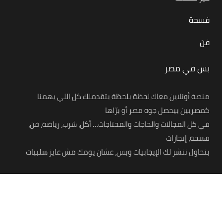
فسحة
فن
بس في مصر
منصة أونلاين معاك لحظة بلحظة بتقدملك كل اللي يهمنا
كمصريين بيحصل جوه مصر أو برّاها
في كل المجالات والحاجات والمحتاجات… أكل، شرب، رياضة، فن،
فسحة، إنجازات
بنحاول ننشر لك الإيجابيات وبس، عشان يومك مش عايز سلبيات
© 2021 – Bas Fi Masr. All Rights Reserved.