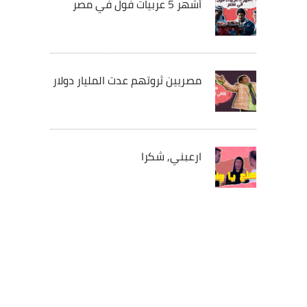
أشهر 5 عربيات فول في مصر
مصريين ثروتهم عدت المليار دولار
ارعبني, شكرا