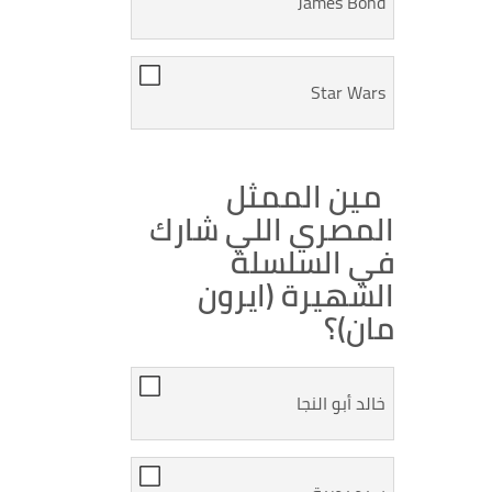
James Bond
Star Wars
مين الممثل
المصري اللي شارك
في السلسلة
الشهيرة (ايرون
مان)؟
خالد أبو النجا