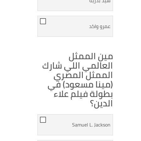
سيد بدرية
عمرو واكد
مين الممثل
العالمي اللي شارك
الممثل المصري
(مينا مسعود) في
بطولة فيلم علاء
الدين؟
Samuel L. Jackson