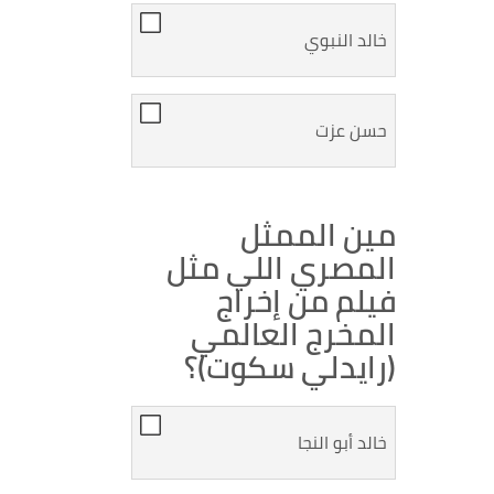
خالد النبوي
حسن عزت
مين الممثل
المصري اللي مثل
فيلم من إخراج
المخرج العالمي
(رايدلي سكوت)؟
خالد أبو النجا