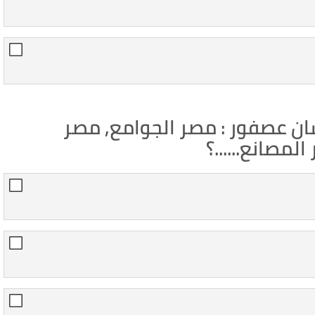
ان عصفور : مصر الجوامع, مصر
لمصانع......؟