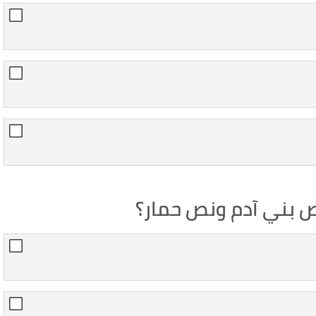
 بني آدم ونص حمار؟