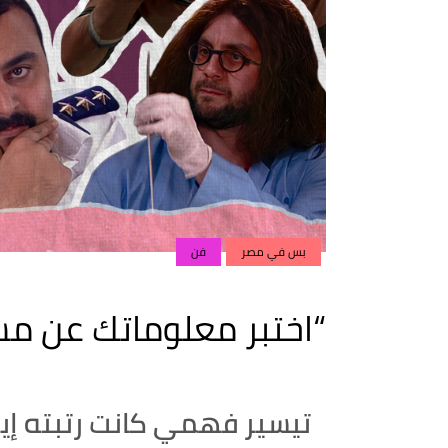
بس في مصر
فن
“اختبر معلوماتك عن مس
تيسير فهمي كانت رتبته إي