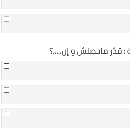
قدّر ماحصلش و إن.....؟