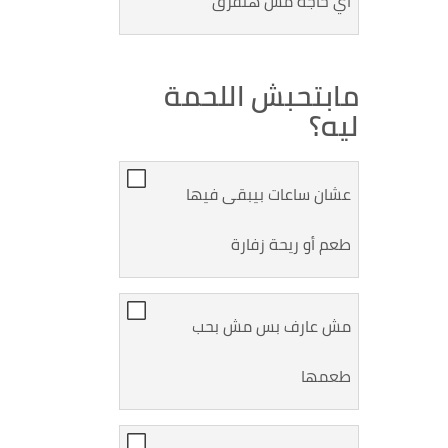
أي حاجة مش هتفرق
مابتحبش اللحمة
ليه؟
عشان ساعات بيبقى فيها
طعم أو ريحة زفارة
مش عارف بس مش بحب
طعمها