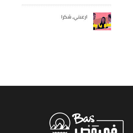
ارعبني, شكرا