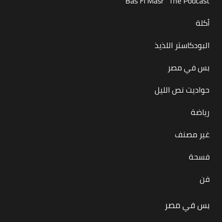
Bas Fi Masr "The Podcast"
أكلة
البودكاستر اللذيذ
بس في مصر
حواديت نص الليل
رياضة
غير مصنف
فسحة
فن
بس في مصر