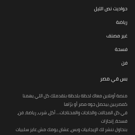
حواديت نص الليل
رياضة
غير مصنف
فسحة
فن
بس في مصر
منصة أونلاين معاك لحظة بلحظة بتقدملك كل اللي يهمنا
كمصريين بيحصل جوه مصر أو برّاها
في كل المجالات والحاجات والمحتاجات… أكل، شرب، رياضة، فن،
فسحة، إنجازات
بنحاول ننشر لك الإيجابيات وبس، عشان يومك مش عايز سلبيات