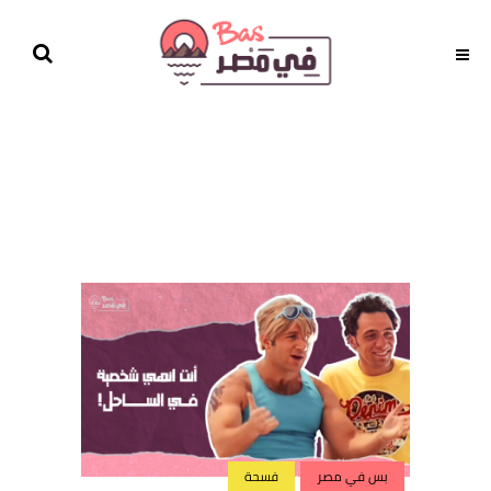
بس في مصر
فسحة