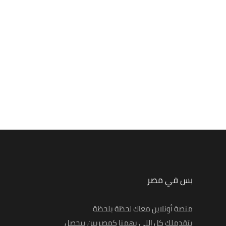
بس في مصر
منصة أونلاين معاك لحظة بلحظة
بتقدملك كل اللي يهمنا كمصريين بيحصل