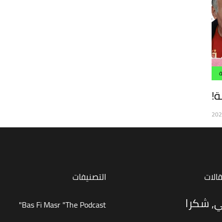
ة
ة!
قالات
التصنيفات
ي, شكرا
Bas Fi Masr "The Podcast"