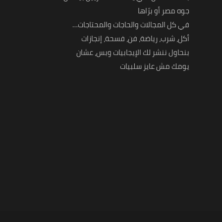
جوه مصر أو برّاها
في كل المجالات والحاجات والمحتاجات…
أكل، شرب، رياضة، فن، فسحة، إنجازات
بنحاول ننشر لك الإيجابيات وبس، عشان
يومك مش عايز سلبيات