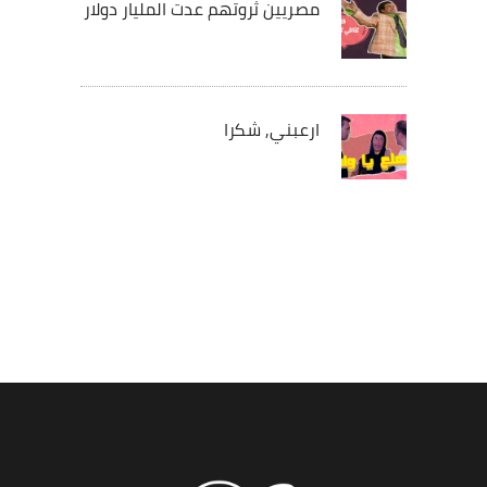
مصريين ثروتهم عدت المليار دولار
ارعبني, شكرا