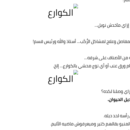
ع إزاي مآخدش نوبل…
مفاصل وعلاج لمشاكل الرُّكَب… أستاذ والله ورئيس قسم!
ة من الأصناف على شرفه…
م ورق عنب أو أي نوع محشي بالكوارع… إلخ.
زاي وصلنا لكده؟
يل الحيوان.
رأسه لحد ديله.
لمنيو بقالهم كتير وميعرفوش ماضيه الأليم.