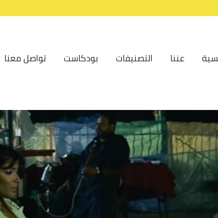
سية
عننا
التصنيفات
بودكاست
تواصل معنا