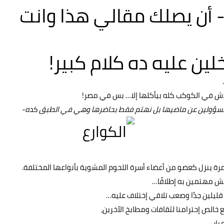
 أن يصلك مقالي هذا وانت
خلين عليه ده كلام كبير!
حدش في الكوكب كله بيأكلها إلا… بس في مصر!
 مسؤولين عن ماضيها بل نهتم فقط بحاضرها وهي في الطبق كده-
مرة ينزل كعضو من أعضاء أسرة اللحوم المشوية بأنواعها المختلفة.
 مش مهتمين به إطلاقًا…
ا قليلين جدًا وصعب تلاقي إختلاف عليه…
لص إحترامنا لثقافات ومطابخ الآخرين،
ار.