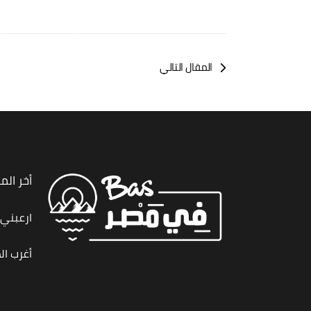
المقال التالي
أخر الم
ارعبني,
أغرب ال