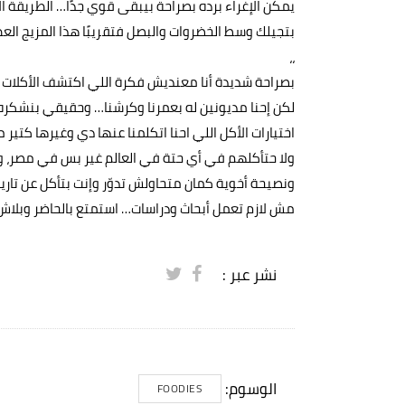
يمكن الإغراء برده بصراحة بيبقى قوي جدًا… الطريقة ا
بتجيلك وسط الخضروات والبصل فتقريبًا هذا المزيج ال
،،
بصراحة شديدة أنا معنديش فكرة اللي اكتشف الأكلات د
لكن إحنا مديونين له بعمرنا وكرشنا… وحقيقي بنشكره 
اختيارات الأكل اللي احنا اتكلمنا عنها دي وغيرها كتي
ولا حتأكلهم في أي حتة في العالم غير بس في مصر، 
ونصيحة أخوية كمان متحاولش تدوّر وإنت بتأكل عن تاريخ 
مش لازم تعمل أبحاث ودراسات… استمتع بالحاضر وبلاش
نشر عبر :
الوسوم:
FOODIES