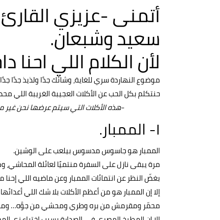
أتمنى -عزيزي القارئ-
سعيد وشبعان.
لأن الكلام اللي احنا دا
موضوع النهاردة سري للغاية، وشائك جدًا ولذيذ جدًا جدًا.
حنتكلم بكل الحب عن الأكلات العجيبة الغريبة اللي م
-هذه الأكلات التي سيتم عرضها نحن غير
١- الممبار.
الممبار هو جاسوس مدسوس بيلعب على الوشين.
مرة يبقى نازل على السفرة منتميًا لعائلة المحاشي، و
بغضّ النظر عن انتمائات الممبار وعن ماضيه اللي إحنا
إلا إن الممبار هو من أعظم الأكلات بلا شك اللي أعدائه
محمّر ومقرمش من بره وطري ومحشي من جوَّه… ومع خا
إلا إن المطبخ المصري في الصدارة بسبب اختراع زي الممب