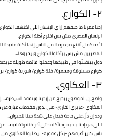
٢- الكوارع.
إحنا عمرنا ما حنفهم إزاي الإنسان اللي اكتشف الكوار
الإنسان المصري مش بس اخترع أكلة الكوارع،
لأ ده كمان أقنع مجموعة من الناس إنها أكلة مفيدة لل
المصريين مش بس بيأكلوا الكوارع وبيحبوها…
دول بيتفننّوا في طبيخها وعملوا قائمة طويلة عريض
كوارع مسلوقة ومحمرة/ فتة كوارع/ شوربة كوارع/ برا
٣- العكاوي.
واضح إن الموضوع بيخرج من إيدينا وبنفقد السيطرة… إ
العكاوي -عزيزي القارئ- هي بدون مقدمات عبارة عن
د
وده إن دلّ على حاجة فيدل على شدة حبنا للحيوان…
اللي هو إحنا بنحبه وحنأكله حتى آخر فتفوتة فيه… من 
ناس كتير أعرفهم -بكل عفوية- بيطلبوا العكاوي من ا