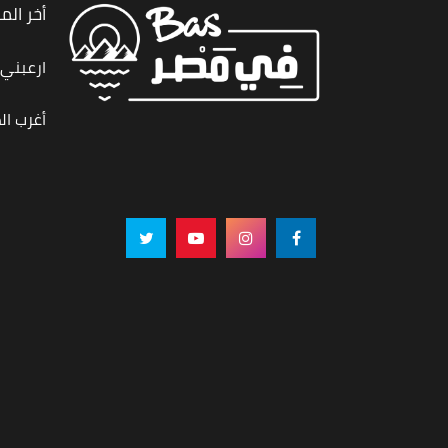
أخر الم
ارعبني,
أغرب ال