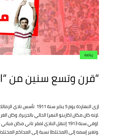
رياضة
“قرن وتسع سنين من “ال
(زى النهاردة يوم 5 يناير سنة 1911 تأسس نادي الزمالك تحت إسم نادي (قصر النيل
.لإنه كان مكان (كازينو النهر) الحالي بالجزيرة، وكان 
(وفي سنة 1913 إتنقل النادي لمقر تاني مكان مباني (الشهر العقاري ودار القضاء العال
.وتغير إسمه إلى (المختلط) نسبة إلى المحاكم المختلطة