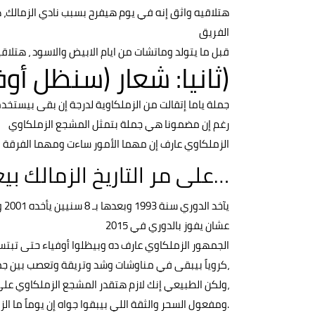
هتلاقيه واثق إنه في يوم هيفرح بسبب نادي الزمالك،
الفريق
قبل ما يتولد وماتشات من ايام الابيض والاسود ، هتل
(ثانيا: شعار (سنظل أو
جملة ياما إتقالت من الزملكاوية لدرجة إن بقى بيستخ
رغم إن مضمونا هي جملة بتمثل المشجع الزملكاوي
الزملكاوي عارف إن مهما الأمور ساءت ومهما الفرقة
…على مر التاريخ الزمالك ب
يآخد الدوري سنة 1993 وبعدها بـ 8 سنيين يأخده 2001 و2003 و 2004 وبعدها يغيب 11 سنة
عشان يفوز بالدوري في 2015
الجمهور الزملكاوي عارف ده وبيظلوا أوفياء حتى تبتسم
،كروياً بيبقى في مناوشات وشد وتريقة وتعصب بين جما
،ولكن الطبيعي إنك لازم هتقدر المشجع الزملكاوي على
.ومفعول السحر والثقة اللي بيبقوا جواه إن يوماً ما ال