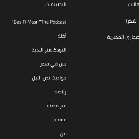
قالات
التصنيفات
 شكرا
Bas Fi Masr "The Podcast"
أكلة
صحاري المصرية
البودكاستر اللذيذ
بس في مصر
حواديت نص الليل
رياضة
غير مصنف
فسحة
فن