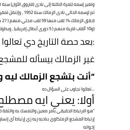
وتغير إسمه للمرة التالتة إلى نادى (فاروق الأول) سنة 1941
ثم لإسمه الحالى نادى الزمالك سنة 1952 ، وإتنقل لمقره الحالى فى ميت عقبة سنة 1959
(حقق الزمالك 74 لقب منها 59 لقب محلي منهم ( 27 كأس مصر، و12 دوري
(و10 ألقاب قارية منهم ( 5 دورى أبطال إفريقيا ، وبطولة الكونفدرالية الأخيرة
:بعد حصة التاريخ دي تعالو
غير الزمالك بيسأله للمشجع
“أنت بتشجع الزمالك ليه 
…تعالوا نجاوب على السؤال ده
أولا: يعني ايه مصطلح (
“هو الارتباط الحقيقي بأمر معين والتمسك به والثقة في
إرتباط المشجع الزملكاوي بناديه زيه زي إرتباط أي إنس
إخواته