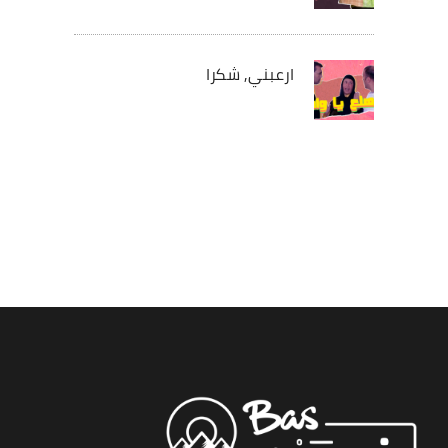
ارعبني, شكرا