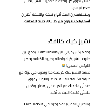
عشان تدوق كل واحدة وتحكم إنت أنهي أحلى
طعم فيهم…
وحتكتشف إن الست أنواع تحفة، والتحفة أكتر إن
أسعارهم بتتراوح من 25 لـ 30 جنيه للقطعة.
تشيز كيك كنافة:
وده ميكس خيالي من CakeOlicious بيجمع بين
حلاوة التشيزكيك وأصالة وطيبة الكنافة وعصر
اللوتس الذهبي!
طبقة التشيزكيك كريمية جدًا وتدوب في بؤك مع
طبقة الكنافة الهشة تحتها واللوتس فوق…
حتحلّي قاعدتك مع العيلة في رمضان وكمان
حتحلّي قاعدة البيت ده أكيد.
والاختراع العظيم ده موجود في CakeOlicious