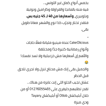
بخمس أنواع كمان غير اللوتس…
فيه منه بالمانجا والفراولة وكاراميل ونوتيلا
وبلوبيري،
وأسعارها من 40 لـ 45 جنيه بس.
فتقدر تختار وتجرّب كذا نوع والشهر معانا طويل
بقى.
،،
CakeOlicious عنده مينيو مليانة فعلًا حاجات
وأنواع رمضانية كتيرة جدًا ومختلفة
والأهم إن أسعارها مش خزعبلية ولا تسد نفسك!
والجميل بقى إنك مش محتاج تنزل ولا تجري تلحق
قبل الحظر
عشان تجيب الحلو اللي إنت عايزه من هناك…
تقدر تطلبهم دليفري على 01276055465 أو من
خلال أبليكشان Otlob أو أبليكشان Tayary
ودي ميزة