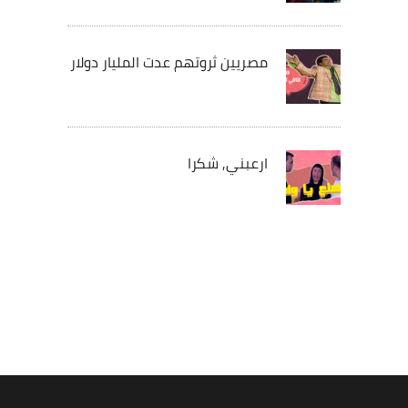
مصريين ثروتهم عدت المليار دولار
ارعبني, شكرا