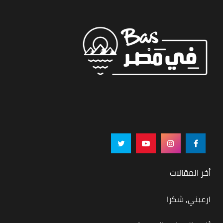
أخر المقالات
ارعبني, شكرا