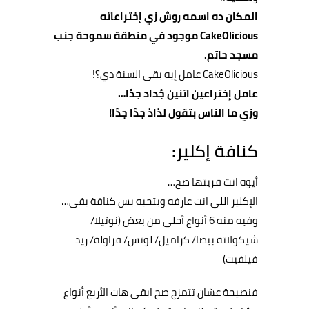
المكان ده اسمه روش زي إختراعاته
CakeOlicious موجود في منطقة سموحة جنب
مسجد حاتم.
CakeOlicious عامل إيه بقى السنة دي؟!
عامل إختراعين اتنين جُداد جدًا…
وزي ما الناس بتقول لذاذ جدًا جدًا!
كنافة إكلير:
أيوه انت قريتها صح…
الإكلير اللي انت عارفه وبتحبه بس كنافة بقى…
وفيه منه 6 أنواع أحلى من بعض (نوتيلا/
شيكولاتة بيضا/ كراميل/ لوتس/ فراولة/ ريد
فيلفيت)
فنصيحة عشان تتمزج صح ابقى هات الأربع أنواع